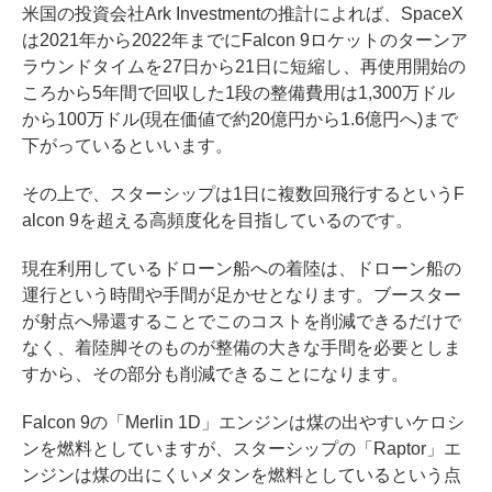
米国の投資会社
Ark Investmentの推計
によれば、SpaceX
は2021年から2022年までにFalcon 9ロケットのターンア
ラウンドタイムを27日から21日に短縮し、再使用開始の
ころから5年間で回収した1段の整備費用は1,300万ドル
から100万ドル(現在価値で約20億円から1.6億円へ)まで
下がっているといいます。
その上で、スターシップは1日に複数回飛行するというF
alcon 9を超える高頻度化を目指しているのです。
現在利用しているドローン船への着陸は、ドローン船の
運行という時間や手間が足かせとなります。ブースター
が射点へ帰還することでこのコストを削減できるだけで
なく、着陸脚そのものが整備の大きな手間を必要としま
すから、その部分も削減できることになります。
Falcon 9の「Merlin 1D」エンジンは煤の出やすいケロシ
ンを燃料としていますが、スターシップの「Raptor」エ
ンジンは煤の出にくいメタンを燃料としているという点