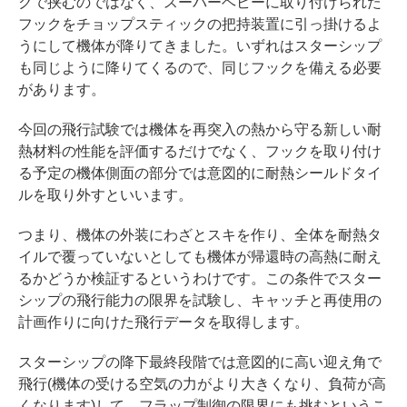
クで挟むのではなく、スーパーヘビーに取り付けられた
フックをチョップスティックの把持装置に引っ掛けるよ
うにして機体が降りてきました。いずれはスターシップ
も同じように降りてくるので、同じフックを備える必要
があります。
今回の飛行試験では機体を再突入の熱から守る新しい耐
熱材料の性能を評価するだけでなく、フックを取り付け
る予定の機体側面の部分では意図的に耐熱シールドタイ
ルを取り外すといいます。
つまり、機体の外装にわざとスキを作り、全体を耐熱タ
イルで覆っていないとしても機体が帰還時の高熱に耐え
るかどうか検証するというわけです。この条件でスター
シップの飛行能力の限界を試験し、キャッチと再使用の
計画作りに向けた飛行データを取得します。
スターシップの降下最終段階では意図的に高い迎え角で
飛行(機体の受ける空気の力がより大きくなり、負荷が高
くなります)して、フラップ制御の限界にも挑むというこ