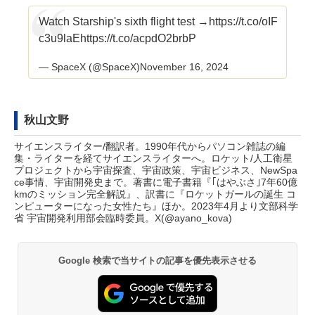
Watch Starship's sixth flight test →
https://t.co/oIF
c3u9laE
https://t.co/acpdO2brbP
— SpaceX (@SpaceX)
November 16, 2024
秋山文野
サイエンスライター/翻訳者。1990年代からパソコン雑誌の編
集・ライターを経てサイエンスライターへ。ロケット/人工衛星
プロジェクトから宇宙探査、宇宙政策、宇宙ビジネス、NewSpa
ce事情、宇宙開発史まで。著書に電子書籍『｢はやぶさ｣7年60億
kmのミッション完全解説』、訳書に『ロケットガールの誕生 コ
ンピューターになった女性たち』ほか。2023年4月より文部科学
省 宇宙開発利用部会臨時委員。X(
@ayano_kova
)
Google 検索で当サイトの記事を優先表示させる