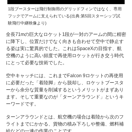
1段ブースターは飛行制御用のグリッドフィンではなく、専用
フックでアームに支えられている(出典:第5回スターシップ試
験飛行中継映像より)
全長71mの巨大なロケット1段が一対のアームの間に精密
に降下し、位置だけでなく向きも合わせて空中で静止す
る姿は実に驚異的でした。これはSpaceXの目指す、航
空機のように高い頻度で再使用ロケットが行き交う時代
にとって必要な技術でした。
空中キャッチには、これまでFalcon 9ロケットの再使用
に必要だった「着陸脚」から脱却し、ロケットブースタ
ーから余分な質量を削減するというメリットがまずあり
ます。そして重要なのが「ターンアラウンド」というキ
ーワードです。
ターンアラウンドとは、航空機の場合は着陸から次のフ
ライトまでにかかる、貨物の積み下ろしや整備、燃料補
給などの一連の作業のことです。