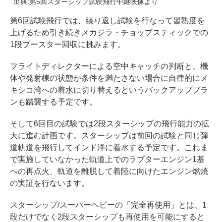
出典:第5回スターシップ試験飛行中継映像より
第6回試験飛行では、繰り返し試験を行なって習熟度を
上げるため引き続きメカジラ・チョップスティックでの
1段ブースター回収に挑みます。
フライトディレクターによる空中キャッチの判断と、機
体や発射棟の状態が条件を満たさない場合に自律的にメ
キシコ湾への着水に切り替えるというバックアッププラ
ンも踏襲する予定です。
そして6回目の試験では2段スターシップの飛行能力の拡
大に進む計画です。スターシップは前回の試験と同じ弾
道軌道を飛行してインド洋に着水する予定です。これま
で実施していなかった軌道上でのラプターエンジン1基
への再点火、軌道を離脱して着陸に向けたエンジン燃焼
の実証を行ないます。
スターシップ/スーパーヘビーの「完全再使用」とは、1
段だけでなく2段スターシップも再使用を可能にすると