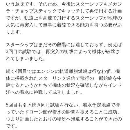
いう意味です。そのため、今後はスターシップもメカジ
ラ・チョップスティックでキャッチして再使用する計画
ですが、軌道上を高速で飛行するスターシップが地球の
大気に再突入して無事に着陸できる能力を持つ必要があ
ります。
スターシップはまだその段階には達しておらず、例えば
3回目の試験では、再突入の衝撃によって機体が破壊さ
れてしまいました。
続く4回目ではエンジンの軌道離脱燃焼は行なわず、機
体に搭載されたスターリンク通信で飛行の一部始終を中
継するというかたちで機体の状況を確認しながらインド
洋への着水に挑戦して成功しました。
5回目も引き続き同じ試験を行ない、着水予定地点で待
っていたドローン船が着水の瞬間を捉えることに成功、
つまり計画したとおりの場所へ帰還することができたの
です。