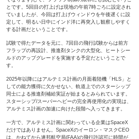
とです。5回目の打上げは現地の午前7時ごろに設定され
ていましたが、今回は打上げウィンドウを午後遅くに設
定して、明るい日中にインド洋に再突入し観察しやすく
する計画だということです。
試験で得たデータを元に、7回目の飛行試験からは前方
フラップの再設計、推進剤タンクの大型化、ヒートシー
ルドのアップグレードを実施する予定だということで
す。
2025年以降にはアルテミス計画の月面着陸機「HLS」と
しての能力獲得に欠かせない、軌道上でのスターシップ
同士による推進剤補給実証が始まるとみられています。
スターシップ/スーパーヘビーの完全再使用化の実現は、
アルテミス計画の加速に向けた段階へ入ってきます。
一方で、アルテミス計画に関わっている企業はSpaceX
だけではありません。SpaceXのイーロン・マスクCEO
は、かねてから連邦航空局(FAA)の飛行許認可に時間が