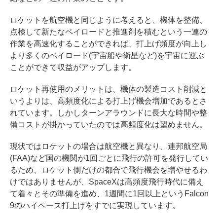
ロケットを航空機と同じように考えると、機体を整備、
点検して新たなペイロードと推進剤を積むという一連の
作業を高速化することができれば、打上げ頻度が向上し
より多くのペイロード(宇宙船や衛星など)を宇宙に運ぶ
ことができて収益がアップします。
ロケット再使用のメリットは、機体の製造コスト削減と
いうよりは、高頻度化による打上げ機会増加であるとさ
れています。しかしターンアラウンドに長大な時間や整
備コストが掛かっていたのでは高頻度化は望めません。
現状ではロケットの場合は航空機と異なり、連邦航空局
(FAA)など国の機関が1回ごとに飛行の許可を発行してい
るため、ロケット側だけの都合で飛行機会を増やせるわ
けではありませんが、SpaceXは高頻度飛行時代に備え
て着々とその準備を進め、1週間に1回以上というFalcon
9のハイペース打上げをすでに実現しています。