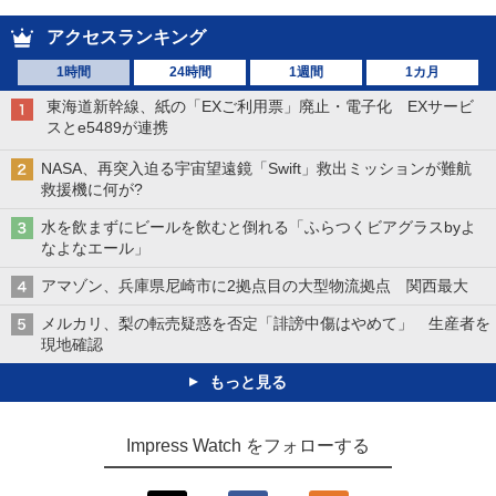
アクセスランキング
1時間
24時間
1週間
1カ月
東海道新幹線、紙の「EXご利用票」廃止・電子化 EXサービ
スとe5489が連携
NASA、再突入迫る宇宙望遠鏡「Swift」救出ミッションが難航
救援機に何が?
水を飲まずにビールを飲むと倒れる「ふらつくビアグラスbyよ
なよなエール」
アマゾン、兵庫県尼崎市に2拠点目の大型物流拠点 関西最大
メルカリ、梨の転売疑惑を否定「誹謗中傷はやめて」 生産者を
現地確認
もっと見る
Impress Watch をフォローする