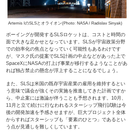
Artemis IのSLSとオライオン(Photo: NASA / Radislav Sinyak)
ボーイングが開発するSLSロケットは、コストと時間の
面で大きな足かせとなっています。SLSが宇宙政策分野
での効率化の焦点となっていく可能性もあるわけです
が、マスク氏の提案でSLS計画の中止などがあった上で
SpaceXにNASAの打上げ事業が移行するようなことがあ
れば独占禁止の懸念が浮上することになるでしょう。
また、SLSは米国の既存宇宙産業の雇用を維持するとい
う意味で議会が強くその実施を推進してきた計画ですか
ら、中止案には激論が伴うことも予想されます。10月、
11月と立て続けに行なわれるスターシップ飛行試験は今
後の開発加速を予感させますが、巨大プロジェクト全体
からすればスターシップも「要素のひとつ」であるとい
う点が見通しを難しくしています。