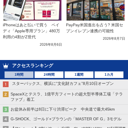
iPhoneはあと払いで買う　ペイ
PayPay米国進出を占う? 米国セ
ディ「Apple専用プラン」480万
ブンイレブン連携の可能性
利用の4割がZ世代
2026年8月7日
2026年8月6日
アクセスランキング
1時間
24時間
1週間
1カ月
スターバックス、横浜に“文化財カフェ”8月10日オープン
SpaceXとテスラ、1億平方フィートの超大型半導体工場「テラ
ファブ」着工
お盆休み前半は8日に下り渋滞ピーク 中央道で最大45km
G-SHOCK、ゴールド×ブラウンの「MASTER OF G」3モデル