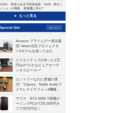
NASA、再突入迫る宇宙望遠鏡「Swift」救出ミ
ッションが難航 救援機に何が?
もっと見る
Special Site
Amazon プライムデー過去最
安! Anker注目プロジェクタ
ー3モデルを使ってみた
クリエイティブが作った2万
円台の“小さなピュアオーデ
ィオスピーカー”
エントリーなのに脅威の実
力!「Osprey」Noble Audioワ
イヤレスイヤフォン4機種を
一気に聴く
マウス、RTX 5060 Ti搭載ゲ
ーミングPCが7万5,000円オ
フで30万円台！