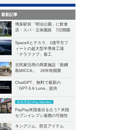
最新記事
博多駅前「明治公園」に飲食
店・スパ・立体園路 7日開園
SpaceXとテスラ、1億平方フ
ィートの超大型半導体工場
「テラファブ」着工
古民家活用の商業施設「新綱
島MICCA」 26年秋開業
ChatGPT、無料で最新の
「GPT-5.6 Luna」提供
鈴木淳也のPay Attention
PayPay米国進出を占う? 米国
セブンイレブン連携の可能性
キングジム、防災アイテム