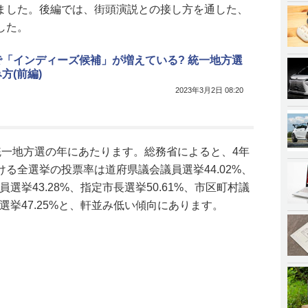
ました。後編では、街頭演説との接し方を通した、
した。
で「インディーズ候補」が増えている? 統一地方選
方(前編)
2023年3月2日 08:20
統一地方選の年にあたります。総務省によると、4年
る全選挙の投票率は道府県議会議員選挙44.02%、
員選挙43.28%、指定市長選挙50.61%、市区町村議
長選挙47.25%と、軒並み低い傾向にあります。