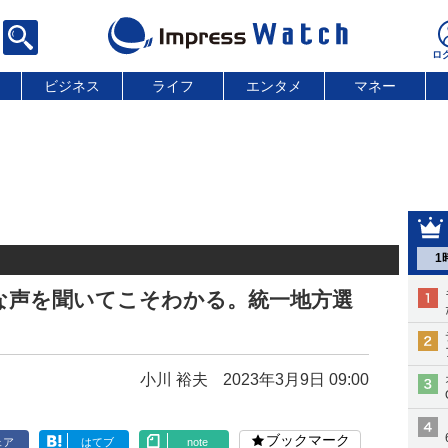
ビジネス
ライフ
エンタメ
マネー
1
な声を聞いてこそわかる。統一地方選
小川 裕夫
2023年3月9日 09:00
ブックマーク
ェア
はてブ
note