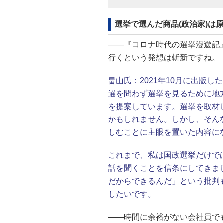
選挙で選んだ商品(政治家)は
――『コロナ時代の選挙漫遊記
行くという発想は斬新ですね。
畠山氏：
2021年10月に出版
選を問わず選挙を見るために地
を提案しています。選挙を取材
かもしれません。しかし、そん
しむことに主眼を置いた内容に
これまで、私は国政選挙だけで
話を聞くことを信条にしてきま
だからできるんだ」という批判
したいです。
――時間に余裕がない会社員で