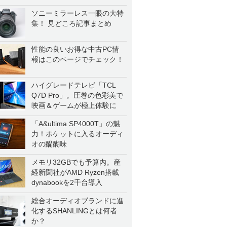
ソニーミラーレス一眼の大特
集！ 見どころ記事まとめ
性能の良いお得な中古PC情
報はこのページでチェック！
ハイグレードテレビ「TCL
Q7D Pro」。圧巻の色彩美で
映画＆ゲームが極上体験に
「A&ultima SP4000T」の魅
力！ポケットに入るオーディ
オの醍醐味
メモリ32GBでも予算内。産
経新聞社がAMD Ryzen搭載
dynabookを2千台導入
総合オーディオブランドに進
化するSHANLINGとは何者
か？