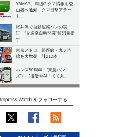
YAMAP、周辺のクマ情報を登
山者へ通知「クマ目撃アラー
ト」
軽井沢で自動運転バスの実
証 “交通空白時間帯”解消目指
す
東京メトロ、銀座線・丸ノ内
線を大増発 計212本
ハンズ50周年 “東急ハン
ズ”ロゴ復活やAI「てて丸」
Impress Watch をフォローする