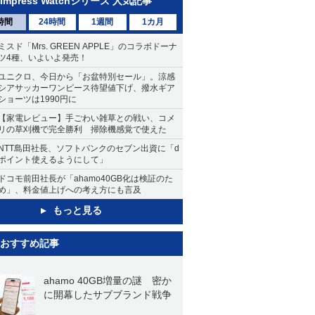
Impress Watchシリーズ 人気記事
時間
24時間
1週間
1カ月
ミスド「Mrs. GREEN APPLE」のコラボドーナ
ツ4種、いよいよ発売！
ユニクロ、今日から「お盆特別セール」。涼感
シアサッカーワンピース待望値下げ、撥水ギア
ショーツは1990円に
【家電レビュー】手ごわい雑草との戦い、コメ
リの草刈機で完全勝利 掃除機感覚で使えた
NTT島田社長、ソフトバンクのセブン出資に「d
ポイント使えるようにして」
ドコモ前田社長が「ahamo40GB化は検証のた
め」、料金値上げへの考え方にも言及
もっと見る
おすすめ記事
ahamo 40GB増量の謎 密か
に開幕したサブブランド戦争