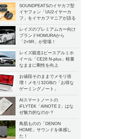
SOUNDPEATSのイヤカフ型
イヤフォン「UU2イヤーカ
フ」をイヤカフマニアが語る
レイズのプレミアムカー向け
ブランドHOMURAから
「2×9R」が登場！
レイズ鍛造1ピースアルミホ
イール「CE28 N-plus」軽量
なままに剛性を向上
お値段そのままでメモリ倍
増！メモリ32GBの「お得な
ゲーミングノート」
AIスマートノートの
iFLYTEK「AINOTE 2」はな
ぜ魅力的なのか？
鳥肌ものの「DENON
HOME」サウンドを体感し
た！