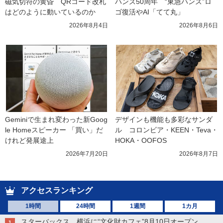
磁気切符の黄昏　QRコード改札
ハンズ50周年　“東急ハンズ”ロ
はどのように動いているのか
ゴ復活やAI「てて丸」
2026年8月4日
2026年8月6日
Geminiで生まれ変わった新Goog
デザインも機能も多彩なサンダ
le Homeスピーカー 「買い」だ
ル　コロンビア・KEEN・Teva・
けれど発展途上
HOKA・OOFOS
2026年7月20日
2026年8月7日
アクセスランキング
1時間
24時間
1週間
1カ月
スターバックス、横浜に“文化財カフェ”8月10日オープン