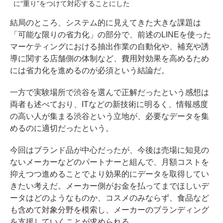
に“重り”をつけて対応することにした
結局のところ、システム的に見えてきた大きな課題は
「可能な限りの省力化」の部分で、前述のLINEを使った
マーケティングにおける抽出作業の自動化や、補充や誘
導に関する店舗側の体制など、費用対効果を高めるため
には省力化を進めるのが必須という結論だ。
一方で実験場所で渋谷を選んで正解だったという感想は
両者も述べており、ITなどの新技術に明るく、情報感度
の高い人が集まる渋谷という立地が、必要なデータを集
めるのに適切だったという。
今回はブランド品が中心だったが、今後は売場に知見の
ないメーカーなどのパートナーと組んで、月額コストを
抑えつつ進めることでより効果的にデータを取得してい
きたい考えだ。メーカー側がお金を払ってまでほしいデ
ータはどのようなものか、コスメのみならず、食品など
も含めて対象分野を模索し、メーカーのブランディング
を支援していくことが求められる。