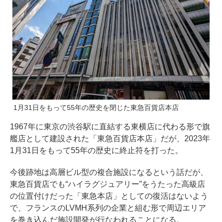
1月31日をもって55年の歴史を閉じた東急百貨店本店
1967年に東京の渋谷駅に直結する東横店に代わる形で旗
艦店として建設された「東急百貨店本店」だが、2023年
1月31日をもって55年の歴史に終止符を打った。
今後跡地は高層ビル型の複合施設になるという話だが、
東急百貨店でも“ハイラグジュアリー”をうたった高級店
の位置付けだった「東急本店」としての復活はないよう
で、フランスのLVMH系列の企業と組む形で周辺エリア
を巻き込んだ施設開発が行なわれることになる。