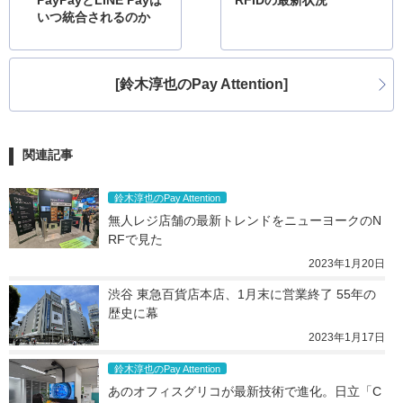
PayPayとLINE Payは
RFIDの最新状況
いつ統合されるのか
[鈴木淳也のPay Attention]
関連記事
鈴木淳也のPay Attention
無人レジ店舗の最新トレンドをニューヨークのN
RFで見た
2023年1月20日
渋谷 東急百貨店本店、1月末に営業終了 55年の
歴史に幕
2023年1月17日
鈴木淳也のPay Attention
あのオフィスグリコが最新技術で進化。日立「C