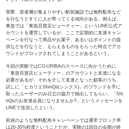
実際、若者層が集まりやすい駅前施設では無料配布など
を行なうとすぐに人が寄ってくる傾向がある。例えば、
東急では「東急百貨店ビューティー」というLINE公式ア
カウントを運営しているが、ここで定期的に友達キャン
ペーンを行なって商品やお菓子、あるいはポイントの提
供などを行なうと、もらえるものをもらった時点でアカ
ウントがブロックされてしまうことがあるという。
今回の実験ではCO-URIBAのスペースに向かうために
「東急百貨店ビューティー」のアカウントと友達になる
必要があるが、それを介して友達となった顧客のうち、
試しに「ヒカリエShinQs(シンクス)」のブランドを手に
取ったユーザーのみ日立の協力で抽出してもらい、「Shi
nQsのお友達会員になりませんか?」というメッセージを
LINEで送信したという。
前述のような無料配布キャンペーンでは通常ブロック率
は20-30%程度ということだが、実験の1回目の会期が終