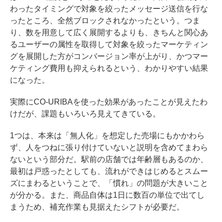
わったタイミングで対象を絞ったメッセージ送信を行な
ったところ、全然ブロックされなかったという。つま
り、数を用意して広く展開するよりも、きちんと関心あ
るユーザーの属性を取得して対象を絞ったマーケティン
グを展開した方がコンバージョン率が上がり、かつマー
ケティング費用も抑えられるという、わかりやすい結果
になった。
実際にCO-URIBAを使った効果があったことが見えたわ
けだが、課題もいろいろ見えてきている。
1つは、本来は「無人化」を想定した売場にもかかわら
ず、人をつねに張り付けていないと説明を含めてまわら
ないという部分だ。駅前の店舗では年齢層もあるのか、
最初は戸惑ったとしても、流れができはじめるとスムー
ズにまわるということで、「慣れ」の問題が大きいこと
が分かる。また、商品自体は1日に数百の単位で出てし
まうため、補充作業も見据えたシフトが必要だ。