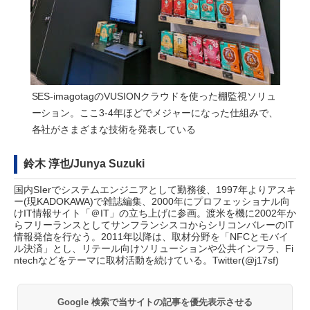
SES-imagotagのVUSIONクラウドを使った棚監視ソリュ
ーション。ここ3-4年ほどでメジャーになった仕組みで、
各社がさまざまな技術を発表している
鈴木 淳也/Junya Suzuki
国内SIerでシステムエンジニアとして勤務後、1997年よりアスキ
ー(現KADOKAWA)で雑誌編集、2000年にプロフェッショナル向
けIT情報サイト「＠IT」の立ち上げに参画。渡米を機に2002年か
らフリーランスとしてサンフランシスコからシリコンバレーのIT
情報発信を行なう。2011年以降は、取材分野を「NFCとモバイ
ル決済」とし、リテール向けソリューションや公共インフラ、Fi
ntechなどをテーマに取材活動を続けている。Twitter(
@j17sf
)
Google 検索で当サイトの記事を優先表示させる