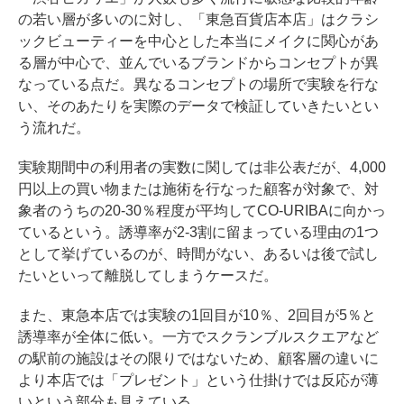
の若い層が多いのに対し、「東急百貨店本店」はクラシ
ックビューティーを中心とした本当にメイクに関心があ
る層が中心で、並んでいるブランドからコンセプトが異
なっている点だ。異なるコンセプトの場所で実験を行な
い、そのあたりを実際のデータで検証していきたいとい
う流れだ。
実験期間中の利用者の実数に関しては非公表だが、4,000
円以上の買い物または施術を行なった顧客が対象で、対
象者のうちの20-30％程度が平均してCO-URIBAに向かっ
ているという。誘導率が2-3割に留まっている理由の1つ
として挙げているのが、時間がない、あるいは後で試し
たいといって離脱してしまうケースだ。
また、東急本店では実験の1回目が10％、2回目が5％と
誘導率が全体に低い。一方でスクランブルスクエアなど
の駅前の施設はその限りではないため、顧客層の違いに
より本店では「プレゼント」という仕掛けでは反応が薄
いという部分も見えている。