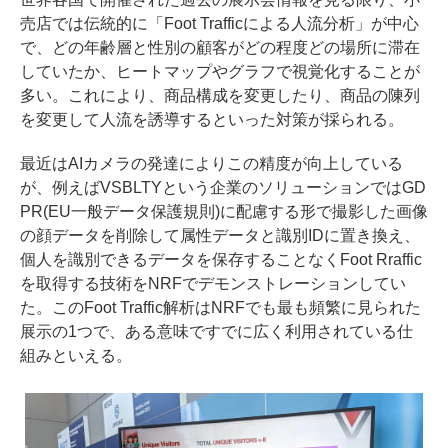
売店では伝統的に「Foot Trafficによる人流分析」が中心
で、どの年齢層と性別の顧客がどの程度どの場所に滞在
していたか、ヒートマップやグラフで視覚化することが
多い。これにより、商品構成を変更したり、商品の陳列
を変更して人流を誘導するといった対策が採られる。
最近はAIカメラの発達によりこの精度が向上している
が、例えばVSBLTYという企業のソリューションではGD
PR(EU一般データ保護規則)に配慮する形で撮影した画像
の顔データを削除して属性データと識別IDに置き換え、
個人を識別できるデータを保存することなくFoot Rraffic
を取得する技術をNRFでデモンストレーションしてい
た。このFoot Traffic解析はNRFでも最も頻繁に見られた
展示の1つで、ある意味ですでに広く利用されている仕
組みといえる。