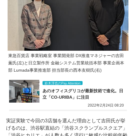
東急百貨店 事業戦略室 事業開発部 DX推進マネジャーの吉田
薫氏(左)と日立製作所 金融システム営業統括本部 事業企画本
部 Lumada事業推進部 担当部長の西本友樹氏(右)
鈴木淳也のPay Attention
あのオフィスグリコが最新技術で進化。日
立「CO-URIBA」に注目
2022年2月24日 08:20
実証実験で今回の3店舗を選んだ理由として吉田氏が挙
げるのは、渋谷駅直結の「渋谷スクランブルスクエア」
「渋谷ヒカリエ」が人数も多く流行に敏感な比較的年齢