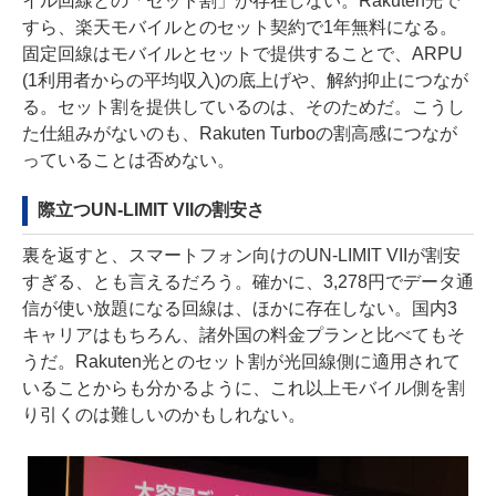
イル回線との「セット割」が存在しない。Rakuten光で
すら、楽天モバイルとのセット契約で1年無料になる。
固定回線はモバイルとセットで提供することで、ARPU
(1利用者からの平均収入)の底上げや、解約抑止につなが
る。セット割を提供しているのは、そのためだ。こうし
た仕組みがないのも、Rakuten Turboの割高感につなが
っていることは否めない。
際立つUN-LIMIT VIIの割安さ
裏を返すと、スマートフォン向けのUN-LIMIT VIIが割安
すぎる、とも言えるだろう。確かに、3,278円でデータ通
信が使い放題になる回線は、ほかに存在しない。国内3
キャリアはもちろん、諸外国の料金プランと比べてもそ
うだ。Rakuten光とのセット割が光回線側に適用されて
いることからも分かるように、これ以上モバイル側を割
り引くのは難しいのかもしれない。