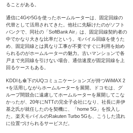
ることがある。
通信に4Gや5Gを使ったホームルーターは、固定回線の
代替として活用されてきた。他社に先駆けたのがソフト
バンクで、同社の「SoftBank Air」は、固定回線契約者の
中でかなり大きな比率だという。モバイル回線を使うた
め、固定回線とは異なり工事が不要ですぐに利用を始め
られるのがホームルーターの魅力。古いマンションで各
戸まで光回線を引けない場合、通信速度が固定回線を上
回るケースもある。
KDDIも傘下のUQコミュニケーションズが持つWiMAX 2
+を活用しながらホームルーターを展開。ドコモは、グ
ループ間競合に遠慮してホームルーターを展開してこな
かったが、20年にNTTの完全子会社になり、社長に井伊
基之氏が就任したのを契機に、「home 5G」を投入し
た。楽天モバイルのRakuten Turbo 5Gも、こうした流れ
に位置づけられるサービスだ。