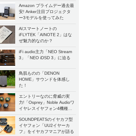
Amazon プライムデー過去最
安! Anker注目プロジェクタ
ー3モデルを使ってみた
AIスマートノートの
iFLYTEK「AINOTE 2」はな
ぜ魅力的なのか？
iFi audio主力「NEO Stream
3」「NEO iDSD 3」に迫る
鳥肌ものの「DENON
HOME」サウンドを体感し
た！
エントリーなのに脅威の実
力!「Osprey」Noble Audioワ
イヤレスイヤフォン4機種を
一気に聴く
SOUNDPEATSのイヤカフ型
イヤフォン「UU2イヤーカ
フ」をイヤカフマニアが語る