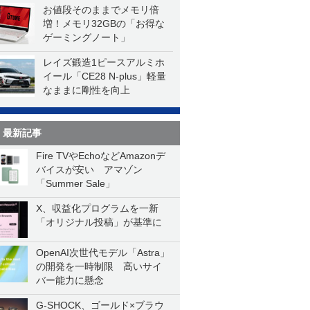
お値段そのままでメモリ倍
増！メモリ32GBの「お得な
ゲーミングノート」
レイズ鍛造1ピースアルミホ
イール「CE28 N-plus」軽量
なままに剛性を向上
最新記事
Fire TVやEchoなどAmazonデ
バイスが安い アマゾン
「Summer Sale」
X、収益化プログラムを一新
「オリジナル投稿」が基準に
OpenAI次世代モデル「Astra」
の開発を一時制限 高いサイ
バー能力に懸念
G-SHOCK、ゴールド×ブラウ