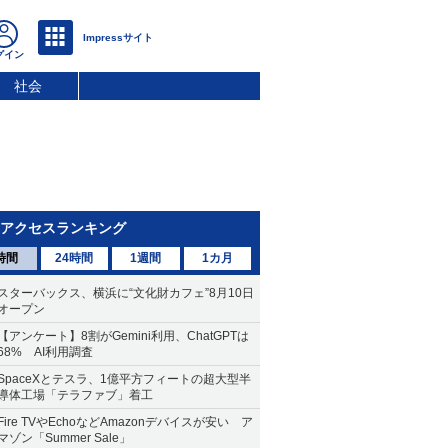
社会
アクセスランキング
時間
24時間
1週間
1カ月
スターバックス、横浜に“文化財カフェ”8月10日
オープン
【アンケート】8割がGemini利用、ChatGPTは
68% AI利用調査
SpaceXとテスラ、1億平方フィートの超大型半
導体工場「テラファブ」着工
Fire TVやEchoなどAmazonデバイスが安い ア
マゾン「Summer Sale」