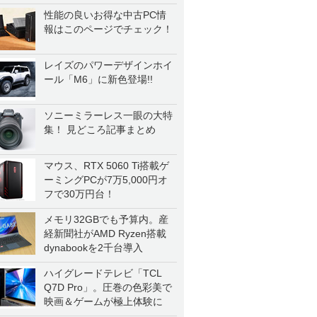
性能の良いお得な中古PC情
報はこのページでチェック！
レイズのパワーデザインホイ
ール「M6」に新色登場!!
ソニーミラーレス一眼の大特
集！ 見どころ記事まとめ
マウス、RTX 5060 Ti搭載ゲ
ーミングPCが7万5,000円オ
フで30万円台！
メモリ32GBでも予算内。産
経新聞社がAMD Ryzen搭載
dynabookを2千台導入
ハイグレードテレビ「TCL
Q7D Pro」。圧巻の色彩美で
映画＆ゲームが極上体験に