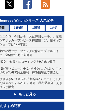
Impress Watchシリーズ 人気記事
時間
24時間
1週間
1カ月
ユニクロ、今日から「お盆特別セール」。涼感
シアサッカーワンピース待望値下げ、撥水ギア
ショーツは1990円に
東映の歴代オープニング映像がカプセルトイ
に。全5種で8月下旬発売
KDDI、楽天へのローミングを9月末で終了
【家電レビュー】手ごわい雑草との戦い、コメ
リの草刈機で完全勝利 掃除機感覚で使えた
はやぶさ50％オフの「新幹線eチケット（トク
だ値スペシャル28）」発売。秋冬乗車分、えき
ねっと限定
もっと見る
おすすめ記事