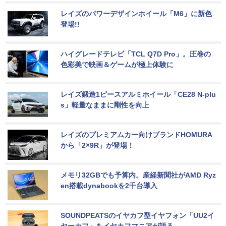
レイズのパワーデザインホイール「M6」に新色
登場!!
ハイグレードテレビ「TCL Q7D Pro」。圧巻の
色彩美で映画＆ゲームが極上体験に
レイズ鍛造1ピースアルミホイール「CE28 N-plu
s」軽量なままに剛性を向上
レイズのプレミアムカー向けブランドHOMURA
から「2×9R」が登場！
メモリ32GBでも予算内。産経新聞社がAMD Ryz
en搭載dynabookを2千台導入
SOUNDPEATSのイヤカフ型イヤフォン「UU2イ
ヤーカフ」をイヤカフマニアが語る