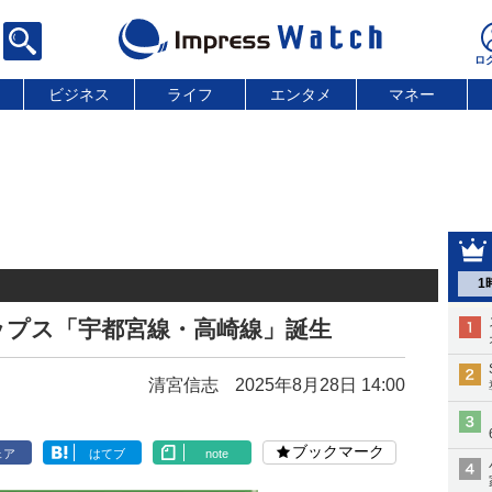
ビジネス
ライフ
エンタメ
マネー
1
ップス「宇都宮線・高崎線」誕生
清宮信志
2025年8月28日 14:00
ブックマーク
ェア
はてブ
note