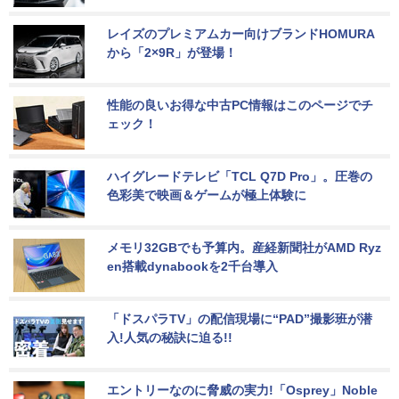
レイズのプレミアムカー向けブランドHOMURA
から「2×9R」が登場！
性能の良いお得な中古PC情報はこのページでチ
ェック！
ハイグレードテレビ「TCL Q7D Pro」。圧巻の
色彩美で映画＆ゲームが極上体験に
メモリ32GBでも予算内。産経新聞社がAMD Ryz
en搭載dynabookを2千台導入
「ドスパラTV」の配信現場に“PAD”撮影班が潜
入!人気の秘訣に迫る!!
エントリーなのに脅威の実力!「Osprey」Noble 