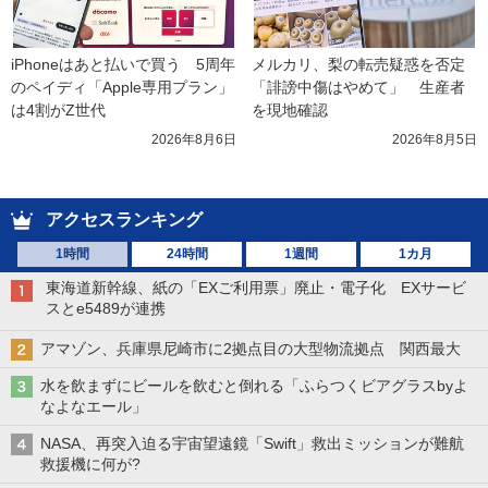
iPhoneはあと払いで買う　5周年
メルカリ、梨の転売疑惑を否定
のペイディ「Apple専用プラン」
「誹謗中傷はやめて」　生産者
は4割がZ世代
を現地確認
2026年8月6日
2026年8月5日
アクセスランキング
1時間
24時間
1週間
1カ月
東海道新幹線、紙の「EXご利用票」廃止・電子化 EXサービ
スとe5489が連携
アマゾン、兵庫県尼崎市に2拠点目の大型物流拠点 関西最大
水を飲まずにビールを飲むと倒れる「ふらつくビアグラスbyよ
なよなエール」
NASA、再突入迫る宇宙望遠鏡「Swift」救出ミッションが難航
救援機に何が?