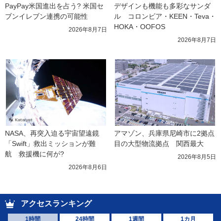
PayPay米国進出を占う? 米国セ
デザインも機能も多彩なサンダ
ブンイレブン連携の可能性
ル　コロンビア・KEEN・Teva・
HOKA・OOFOS
2026年8月7日
2026年8月7日
NASA、再突入迫る宇宙望遠鏡
アマゾン、兵庫県尼崎市に2拠点
「Swift」救出ミッションが難
目の大型物流拠点　関西最大
航　救援機に何が?
2026年8月5日
2026年8月6日
アクセスランキング
1時間
24時間
1週間
1カ月