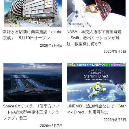
新鎌ヶ谷駅前に商業施設「ekubo
NASA、再突入迫る宇宙望遠鏡
京成」　9月10日オープン
「Swift」救出ミッションが難
航　救援機に何が?
2026年8月4日
2026年8月6日
SpaceXとテスラ、1億平方フィ
LINEMO、追加料金なしで「Star
ートの超大型半導体工場「テラ
link Direct」利用可能に
ファブ」着工
2026年8月8日
2026年8月7日