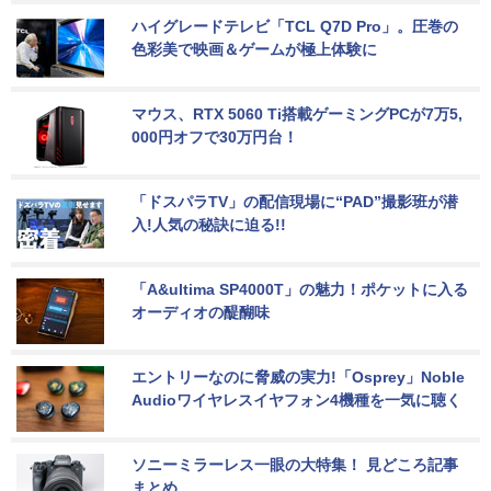
ハイグレードテレビ「TCL Q7D Pro」。圧巻の
色彩美で映画＆ゲームが極上体験に
マウス、RTX 5060 Ti搭載ゲーミングPCが7万5,
000円オフで30万円台！
「ドスパラTV」の配信現場に“PAD”撮影班が潜
入!人気の秘訣に迫る!!
「A&ultima SP4000T」の魅力！ポケットに入る
オーディオの醍醐味
エントリーなのに脅威の実力!「Osprey」Noble 
Audioワイヤレスイヤフォン4機種を一気に聴く
ソニーミラーレス一眼の大特集！ 見どころ記事
まとめ