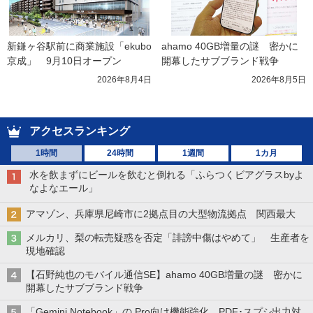
新鎌ヶ谷駅前に商業施設「ekubo
ahamo 40GB増量の謎　密かに
京成」　9月10日オープン
開幕したサブブランド戦争
2026年8月4日
2026年8月5日
アクセスランキング
1時間
24時間
1週間
1カ月
水を飲まずにビールを飲むと倒れる「ふらつくビアグラスbyよ
なよなエール」
アマゾン、兵庫県尼崎市に2拠点目の大型物流拠点 関西最大
メルカリ、梨の転売疑惑を否定「誹謗中傷はやめて」 生産者を
現地確認
【石野純也のモバイル通信SE】ahamo 40GB増量の謎 密かに
開幕したサブブランド戦争
「Gemini Notebook」の Pro向け機能強化 PDF･スプシ出力対