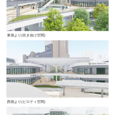
東側より(吹き抜け空間)
西側より(ピロティ空間)