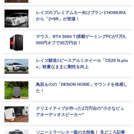
レイズのプレミアムカー向けブランドHOMURA
から「2×9R」が登場！
マウス、RTX 5060 Ti搭載ゲーミングPCが7万5,
000円オフで30万円台！
レイズ鍛造1ピースアルミホイール「CE28 N-plu
s」軽量なままに剛性を向上
鳥肌ものの「DENON HOME」サウンドを体感し
た！
クリエイティブが作った2万円台の“小さなピュ
アオーディオスピーカー”
ソニーミラーレス一眼の大特集！ 見どころ記事