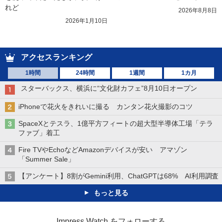
れど
2026年8月8日
2026年1月10日
アクセスランキング
1時間
24時間
1週間
1カ月
スターバックス、横浜に“文化財カフェ”8月10日オープン
iPhoneで花火をきれいに撮る カンタン花火撮影のコツ
SpaceXとテスラ、1億平方フィートの超大型半導体工場「テラ
ファブ」着工
Fire TVやEchoなどAmazonデバイスが安い アマゾン
「Summer Sale」
【アンケート】8割がGemini利用、ChatGPTは68% AI利用調査
もっと見る
Impress Watch をフォローする