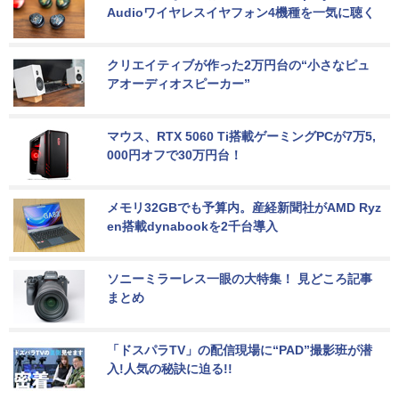
Audioワイヤレスイヤフォン4機種を一気に聴く
クリエイティブが作った2万円台の“小さなピュ
アオーディオスピーカー”
マウス、RTX 5060 Ti搭載ゲーミングPCが7万5,
000円オフで30万円台！
メモリ32GBでも予算内。産経新聞社がAMD Ryz
en搭載dynabookを2千台導入
ソニーミラーレス一眼の大特集！ 見どころ記事
まとめ
「ドスパラTV」の配信現場に“PAD”撮影班が潜
入!人気の秘訣に迫る!!