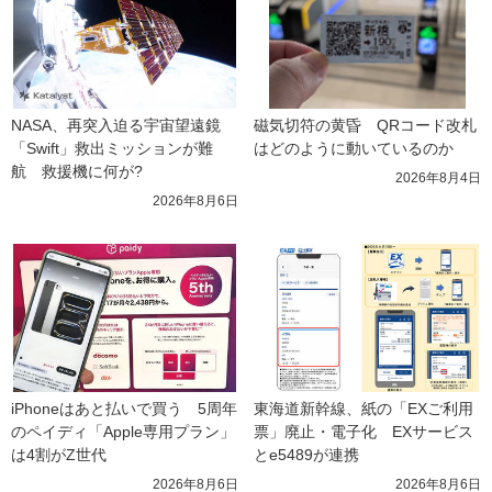
NASA、再突入迫る宇宙望遠鏡
磁気切符の黄昏　QRコード改札
「Swift」救出ミッションが難
はどのように動いているのか
航　救援機に何が?
2026年8月4日
2026年8月6日
iPhoneはあと払いで買う　5周年
東海道新幹線、紙の「EXご利用
のペイディ「Apple専用プラン」
票」廃止・電子化　EXサービス
は4割がZ世代
とe5489が連携
2026年8月6日
2026年8月6日