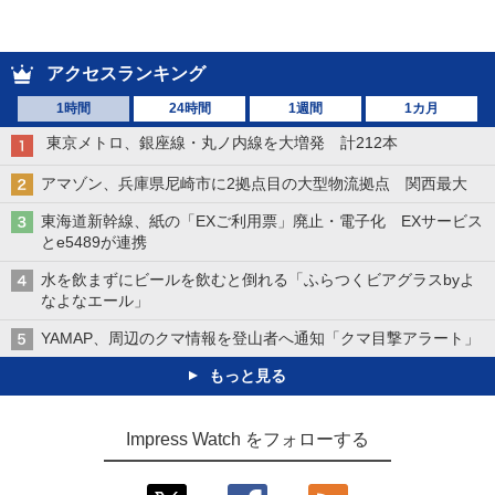
アクセスランキング
1時間
24時間
1週間
1カ月
東京メトロ、銀座線・丸ノ内線を大増発 計212本
アマゾン、兵庫県尼崎市に2拠点目の大型物流拠点 関西最大
東海道新幹線、紙の「EXご利用票」廃止・電子化 EXサービス
とe5489が連携
水を飲まずにビールを飲むと倒れる「ふらつくビアグラスbyよ
なよなエール」
YAMAP、周辺のクマ情報を登山者へ通知「クマ目撃アラート」
もっと見る
Impress Watch をフォローする