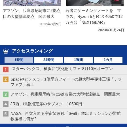
アマゾン、兵庫県尼崎市に2拠点
若者にゲーミングノートを　マ
目の大型物流拠点　関西最大
ウス、Ryzen 5とRTX 4050で12
万円台「NEXTGEAR」
2026年8月5日
2023年10月24日
アクセスランキング
1時間
24時間
1週間
1カ月
スターバックス、横浜に“文化財カフェ”8月10日オープン
SpaceXとテスラ、1億平方フィートの超大型半導体工場「テラ
ファブ」着工
アマゾン、兵庫県尼崎市に2拠点目の大型物流拠点 関西最大
JR西、特急指定席のサブスク 10500円
NASA、再突入迫る宇宙望遠鏡「Swift」救出ミッションが難航
救援機に何が?