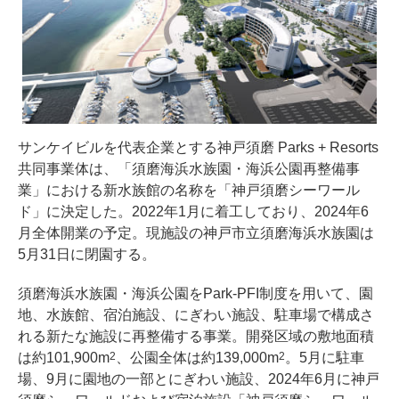
サンケイビルを代表企業とする神戸須磨 Parks + Resorts
共同事業体は、「須磨海浜水族園・海浜公園再整備事
業」における新水族館の名称を「神戸須磨シーワール
ド」に決定した。2022年1月に着工しており、2024年6
月全体開業の予定。現施設の神戸市立須磨海浜水族園は
5月31日に閉園する。
須磨海浜水族園・海浜公園をPark-PFI制度を用いて、園
地、水族館、宿泊施設、にぎわい施設、駐車場で構成さ
れる新たな施設に再整備する事業。開発区域の敷地面積
は約101,900m
、公園全体は約139,000m
。5月に駐車
2
2
場、9月に園地の一部とにぎわい施設、2024年6月に神戸