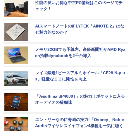
性能の良いお得な中古PC情報はこのページでチ
ェック！
AIスマートノートのiFLYTEK「AINOTE 2」はな
ぜ魅力的なのか？
メモリ32GBでも予算内。産経新聞社がAMD Ryz
en搭載dynabookを2千台導入
レイズ鍛造1ピースアルミホイール「CE28 N-plu
s」軽量なままに剛性を向上
「A&ultima SP4000T」の魅力！ポケットに入る
オーディオの醍醐味
エントリーなのに脅威の実力!「Osprey」Noble 
Audioワイヤレスイヤフォン4機種を一気に聴く