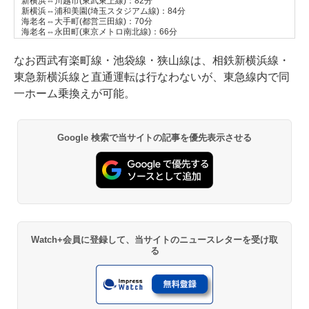
新横浜⇔川越市(東武東上線)：82分
新横浜⇔浦和美園(埼玉スタジアム線)：84分
海老名⇔大手町(都営三田線)：70分
海老名⇔永田町(東京メトロ南北線)：66分
なお西武有楽町線・池袋線・狭山線は、相鉄新横浜線・
東急新横浜線と直通運転は行なわないが、東急線内で同
一ホーム乗換えが可能。
Google 検索で当サイトの記事を優先表示させる
Watch+会員に登録して、当サイトのニュースレターを受け取
る