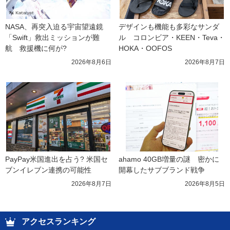
NASA、再突入迫る宇宙望遠鏡
デザインも機能も多彩なサンダ
「Swift」救出ミッションが難
ル　コロンビア・KEEN・Teva・
航　救援機に何が?
HOKA・OOFOS
2026年8月6日
2026年8月7日
PayPay米国進出を占う? 米国セ
ahamo 40GB増量の謎　密かに
ブンイレブン連携の可能性
開幕したサブブランド戦争
2026年8月7日
2026年8月5日
アクセスランキング