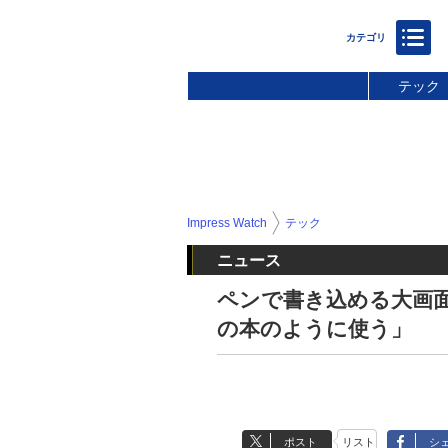
テック
Impress Watch
テック
ニュース
ペンで書き込める大画面キン
の本のように使う」
ポスト
リスト
シ