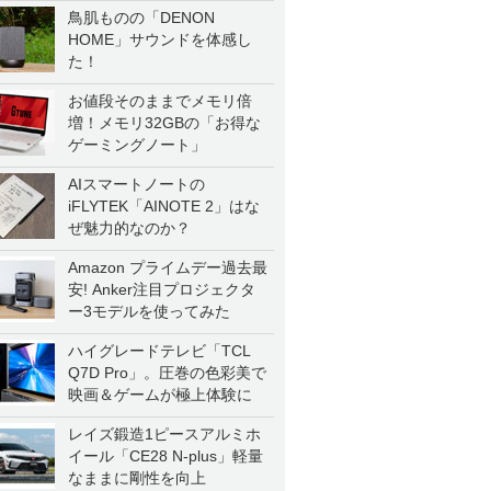
鳥肌ものの「DENON
HOME」サウンドを体感し
た！
お値段そのままでメモリ倍
増！メモリ32GBの「お得な
ゲーミングノート」
AIスマートノートの
iFLYTEK「AINOTE 2」はな
ぜ魅力的なのか？
Amazon プライムデー過去最
安! Anker注目プロジェクタ
ー3モデルを使ってみた
ハイグレードテレビ「TCL
Q7D Pro」。圧巻の色彩美で
映画＆ゲームが極上体験に
レイズ鍛造1ピースアルミホ
イール「CE28 N-plus」軽量
なままに剛性を向上