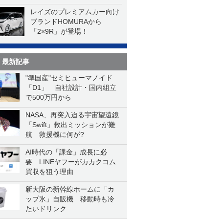
レイズのプレミアムカー向け
ブランドHOMURAから
「2×9R」が登場！
最新記事
"準国産"セミヒューマノイド
「D1」 自社設計・国内組立
で500万円から
NASA、再突入迫る宇宙望遠鏡
「Swift」救出ミッションが難
航 救援機に何が?
AI時代の「課金」成長に必
要 LINEヤフーがカカクコム
買収を狙う理由
新大阪の新幹線ホームに「カ
ップ氷」自販機 移動時も冷
たいドリンク