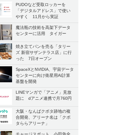
PUDOなど受取ロッカーを
「デジタルアドレス」で使い
やすく 11月から実証
魔法瓶の技術を高架下データ
センターに活用 タイガー
焼き立てパンを売る「タリー
ズ 新宿サザンテラス店」に行
った 7日オープン
SpaceXとNVIDIA、宇宙データ
センターに向け衛星用AI計算
基盤を開発
LINEマンガで「アニメ」見放
題に dアニメ連携で月760円
大阪・なんばクボタ跡地の複
合開発、アリーナ名は「クボ
タららアリーナ」
チャージスポット、小田急全