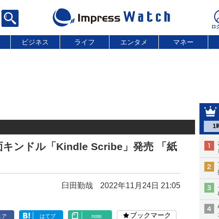
ビジネス
ライフ
エンタメ
マネー
1
ドル「Kindle Scribe」発売 「紙
臼田勤哉
2022年11月24日 21:05
ブックマーク
ェア
はてブ
note