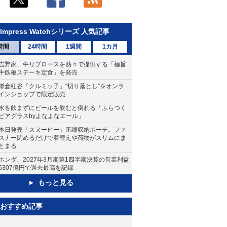
Impress Watchシリーズ 人気記事
時間
24時間
1週間
1カ月
吉野家、牛リブロースを熱々で提供する「極旨
牛鉄板ステーキ定食」を発売
鎌倉紅谷「クルミッ子」“切り落とし”をオンラ
インショップで限定販売
水を飲まずにビールを飲むと倒れる「ふらつく
ビアグラスbyよなよなエール」
本日発売「スヌーピー」圧縮収納ポーチ。ファ
スナー閉めるだけで着替えや荷物がスリムにま
とまる
ホンダ、2027年3月期第1四半期決算の営業利益
5307億円で過去最高を記録
もっと見る
おすすめ記事