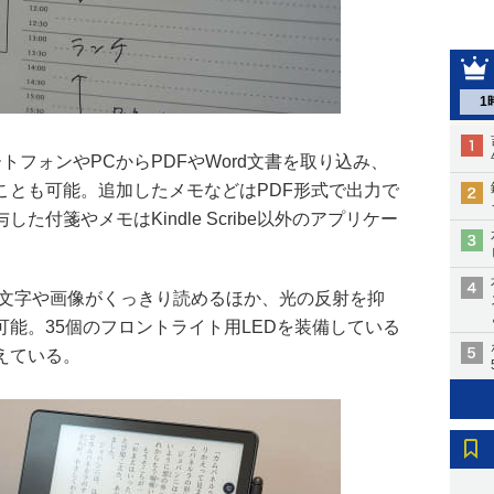
1
りスマートフォンやPCからPDFやWord文書を取り込み、
追加することも可能。追加したメモなどはPDF形式で出力で
で付与した付箋やメモはKindle Scribe以外のアプリケー
ppiで文字や画像がくっきり読めるほか、光の反射を抑
能。35個のフロントライト用LEDを装備している
えている。