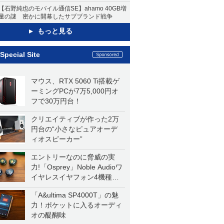
【石野純也のモバイル通信SE】ahamo 40GB増
量の謎 密かに開幕したサブブランド戦争
もっと見る
Special Site
マウス、RTX 5060 Ti搭載ゲ
ーミングPCが7万5,000円オ
フで30万円台！
クリエイティブが作った2万
円台の“小さなピュアオーデ
ィオスピーカー”
エントリーなのに脅威の実
力!「Osprey」Noble Audioワ
イヤレスイヤフォン4機種を
一気に聴く
「A&ultima SP4000T」の魅
力！ポケットに入るオーディ
オの醍醐味