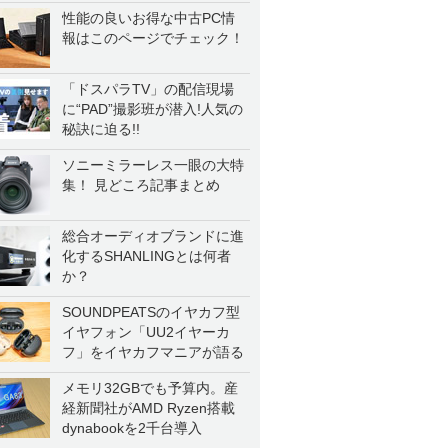
性能の良いお得な中古PC情
報はこのページでチェック！
「ドスパラTV」の配信現場
に“PAD”撮影班が潜入!人気の
秘訣に迫る!!
ソニーミラーレス一眼の大特
集！ 見どころ記事まとめ
総合オーディオブランドに進
化するSHANLINGとは何者
か？
SOUNDPEATSのイヤカフ型
イヤフォン「UU2イヤーカ
フ」をイヤカフマニアが語る
メモリ32GBでも予算内。産
経新聞社がAMD Ryzen搭載
dynabookを2千台導入