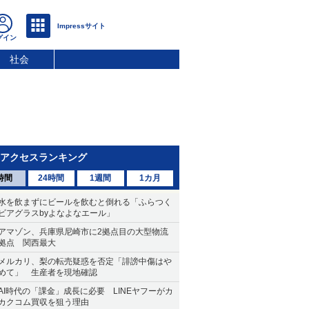
社会
アクセスランキング
時間
24時間
1週間
1カ月
水を飲まずにビールを飲むと倒れる「ふらつく
ビアグラスbyよなよなエール」
アマゾン、兵庫県尼崎市に2拠点目の大型物流
拠点 関西最大
メルカリ、梨の転売疑惑を否定「誹謗中傷はや
めて」 生産者を現地確認
AI時代の「課金」成長に必要 LINEヤフーがカ
カクコム買収を狙う理由