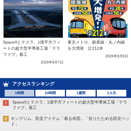
SpaceXとテスラ、1億平方フィ
東京メトロ、銀座線・丸ノ内線
ートの超大型半導体工場「テラ
を大増発　計212本
ファブ」着工
2026年8月6日
2026年8月7日
アクセスランキング
1時間
24時間
1週間
1カ月
SpaceXとテスラ、1億平方フィートの超大型半導体工場「テラ
ファブ」着工
キングジム、防災アイテム「着る布団」「折りたためる防災ベッ
ド」