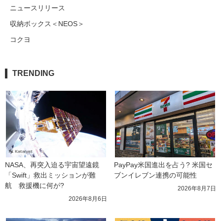
ニュースリリース
収納ボックス＜NEOS＞
コクヨ
TRENDING
NASA、再突入迫る宇宙望遠鏡
PayPay米国進出を占う? 米国セ
「Swift」救出ミッションが難
ブンイレブン連携の可能性
航　救援機に何が?
2026年8月7日
2026年8月6日