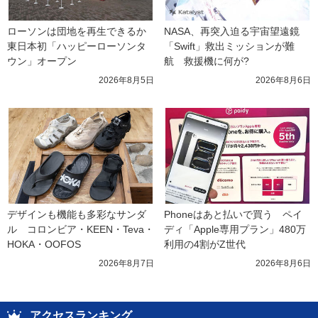
ローソンは団地を再生できるか 
NASA、再突入迫る宇宙望遠鏡
東日本初「ハッピーローソンタ
「Swift」救出ミッションが難
ウン」オープン
航　救援機に何が?
2026年8月5日
2026年8月6日
デザインも機能も多彩なサンダ
Phoneはあと払いで買う　ペイ
ル　コロンビア・KEEN・Teva・
ディ「Apple専用プラン」480万
HOKA・OOFOS
利用の4割がZ世代
2026年8月7日
2026年8月6日
アクセスランキング