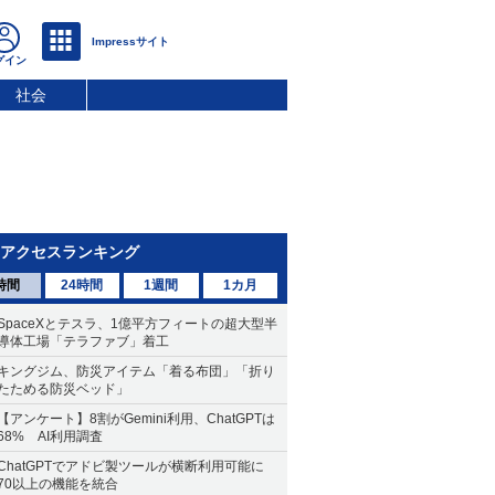
社会
アクセスランキング
時間
24時間
1週間
1カ月
SpaceXとテスラ、1億平方フィートの超大型半
導体工場「テラファブ」着工
キングジム、防災アイテム「着る布団」「折り
たためる防災ベッド」
【アンケート】8割がGemini利用、ChatGPTは
68% AI利用調査
ChatGPTでアドビ製ツールが横断利用可能に
70以上の機能を統合