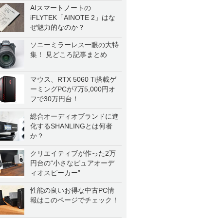
AIスマートノートの
iFLYTEK「AINOTE 2」はな
ぜ魅力的なのか？
ソニーミラーレス一眼の大特
集！ 見どころ記事まとめ
マウス、RTX 5060 Ti搭載ゲ
ーミングPCが7万5,000円オ
フで30万円台！
総合オーディオブランドに進
化するSHANLINGとは何者
か？
クリエイティブが作った2万
円台の“小さなピュアオーデ
ィオスピーカー”
性能の良いお得な中古PC情
報はこのページでチェック！