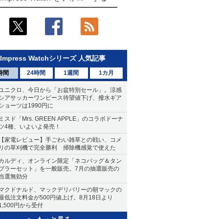
Impress Watchシリーズ 人気記事
時間
24時間
1週間
1カ月
ユニクロ、今日から「お盆特別セール」。涼感
シアサッカーワンピース待望値下げ、撥水ギア
ショーツは1990円に
ミスド「Mrs. GREEN APPLE」のコラボドーナ
ツ4種、いよいよ発売！
【家電レビュー】手ごわい雑草との戦い、コメ
リの草刈機で完全勝利 掃除機感覚で使えた
カルディ、オンライン限定「ネコバッグ＆タン
ブラーセット」を一般販売。7月の抽選販売の
当選無効分
マクドナルド、マックデリバリーの朝マックの
最低注文料金が500円値上げ。8月18日より
1,500円から受付