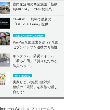
古民家活用の商業施設「新綱
島MICCA」 26年秋開業
ChatGPT、無料で最新の
「GPT-5.6 Luna」提供
鈴木淳也のPay Attention
PayPay米国進出を占う? 米国
セブンイレブン連携の可能性
キングジム、防災アイテム
「着る布団」「折りたためる
防災ベッド」
from Impress
実家じまいや認知症対策……
相続の「疑問」を家族で話し
合おう!
Impress Watch をフォローする