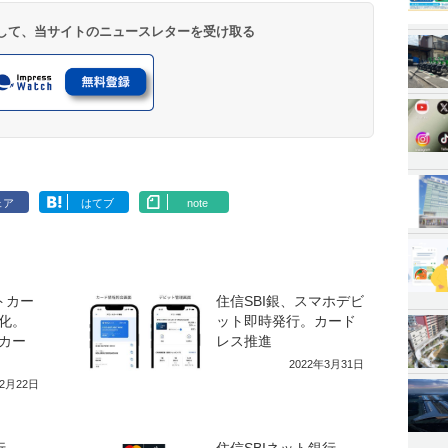
登録して、当サイトのニュースレターを受け取る
ェア
はてブ
note
トカー
住信SBI銀、スマホデビ
化。
ット即時発行。カード
カー
レス推進
2022年3月31日
年2月22日
行、
住信SBIネット銀行、