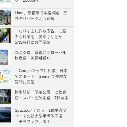
ク 10500円
Lime、京都市で本格展開 三
井のリパークとも連携
「なりすまし詐欺広告」に強
力な対策を 警察庁などが
SNS各社に共同要請
ユニクロ、京都にグローバル
旗艦店 河原町通り
「Googleマップに相談」日本
でスタート Geminiで複雑な
質問に回答
博多駅前「明治公園」に飲食
店・スパ・立体園路 7日開園
SpaceXとテスラ、1億平方フ
ィートの超大型半導体工場
「テラファブ」着工