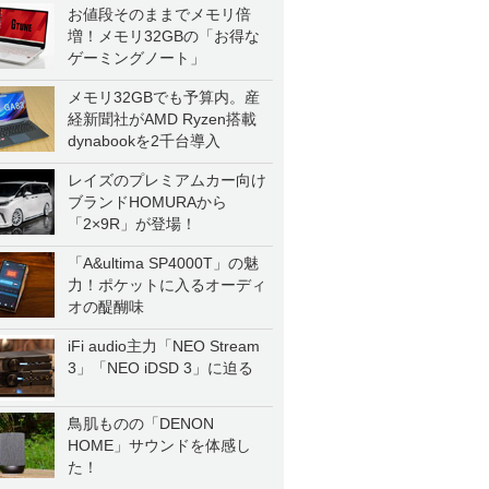
お値段そのままでメモリ倍
増！メモリ32GBの「お得な
ゲーミングノート」
メモリ32GBでも予算内。産
経新聞社がAMD Ryzen搭載
dynabookを2千台導入
レイズのプレミアムカー向け
ブランドHOMURAから
「2×9R」が登場！
「A&ultima SP4000T」の魅
力！ポケットに入るオーディ
オの醍醐味
iFi audio主力「NEO Stream
3」「NEO iDSD 3」に迫る
鳥肌ものの「DENON
HOME」サウンドを体感し
た！