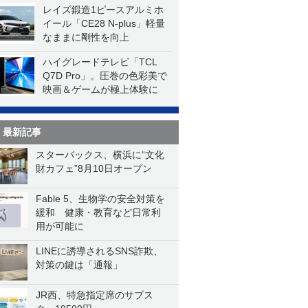
レイズ鍛造1ピースアルミホ
イール「CE28 N-plus」軽量
なままに剛性を向上
ハイグレードテレビ「TCL
Q7D Pro」。圧巻の色彩美で
映画＆ゲームが極上体験に
最新記事
スターバックス、横浜に“文化
財カフェ”8月10日オープン
Fable 5、生物学の安全対策を
緩和 健康・教育など日常利
用が可能に
LINEに誘導されるSNS詐欺、
対策の鍵は「通報」
JR西、特急指定席のサブス