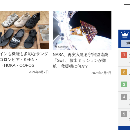
1
インも機能も多彩なサンダ
NASA、再突入迫る宇宙望遠鏡
コロンビア・KEEN・
「Swift」救出ミッションが難
a・HOKA・OOFOS
航 救援機に何が?
2026年8月7日
2026年8月6日