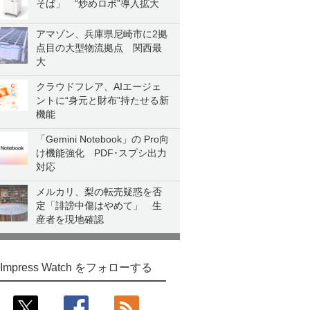
そば」 “炒めロボ”導入拡大
アマゾン、兵庫県尼崎市に2拠
点目の大型物流拠点 関西最
大
クラウドフレア、AIエージェ
ントに“身元と財布”持たせる新
機能
「Gemini Notebook」の Pro向
け機能強化 PDF･スプシ出力
対応
メルカリ、梨の転売疑惑を否
定「誹謗中傷はやめて」 生
産者を現地確認
Impress Watch をフォローする