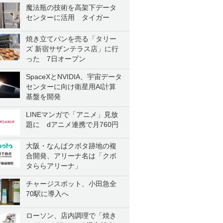
魔法瓶の技術を高架下データ
センターに活用 タイガー
焼き立てパンを売る「タリー
ズ 新宿サザンテラス店」に行
った 7日オープン
SpaceXとNVIDIA、宇宙データ
センターに向け衛星用AI計算
基盤を開発
LINEマンガで「アニメ」見放
題に dアニメ連携で月760円
大阪・なんばクボタ跡地の複
合開発、アリーナ名は「クボ
タららアリーナ」
チャージスポット、小田急全
70駅に導入へ
ローソン、店内調理で「焼き