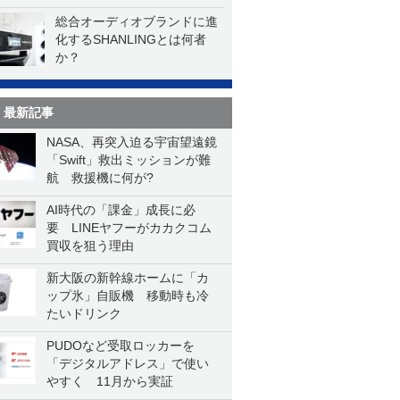
総合オーディオブランドに進
化するSHANLINGとは何者
か？
最新記事
NASA、再突入迫る宇宙望遠鏡
「Swift」救出ミッションが難
航 救援機に何が?
AI時代の「課金」成長に必
要 LINEヤフーがカカクコム
買収を狙う理由
新大阪の新幹線ホームに「カ
ップ氷」自販機 移動時も冷
たいドリンク
PUDOなど受取ロッカーを
「デジタルアドレス」で使い
やすく 11月から実証