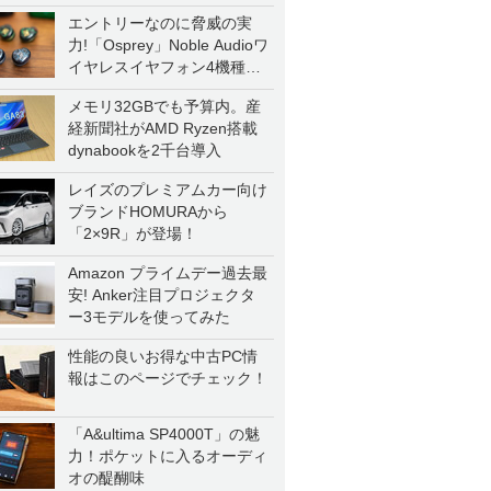
エントリーなのに脅威の実
力!「Osprey」Noble Audioワ
イヤレスイヤフォン4機種を
一気に聴く
メモリ32GBでも予算内。産
経新聞社がAMD Ryzen搭載
dynabookを2千台導入
レイズのプレミアムカー向け
ブランドHOMURAから
「2×9R」が登場！
Amazon プライムデー過去最
安! Anker注目プロジェクタ
ー3モデルを使ってみた
性能の良いお得な中古PC情
報はこのページでチェック！
「A&ultima SP4000T」の魅
力！ポケットに入るオーディ
オの醍醐味