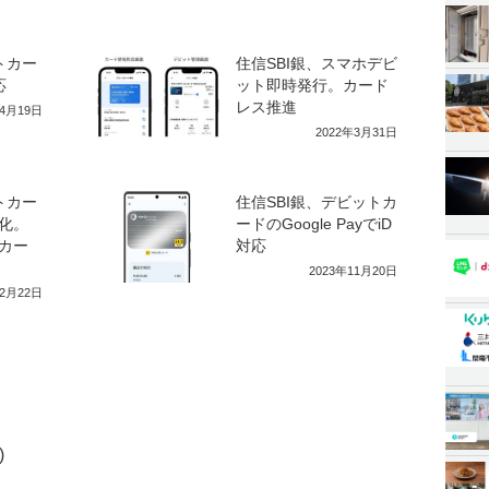
トカー
住信SBI銀、スマホデビ
応
ット即時発行。カード
レス推進
年4月19日
2022年3月31日
トカー
住信SBI銀、デビットカ
化。
ードのGoogle PayでiD
カー
対応
2023年11月20日
年2月22日
)