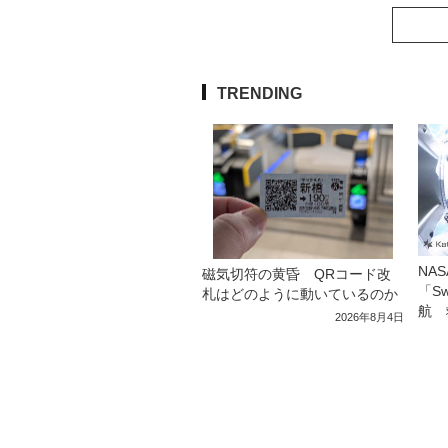
TRENDING
NA
磁気切符の黄昏 QRコード改
「S
札はどのように動いているのか
航 
2026年8月4日