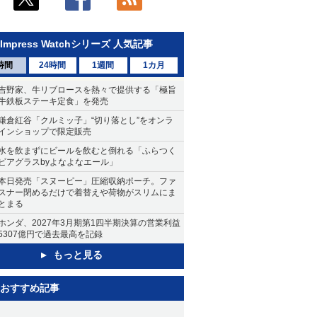
Impress Watchシリーズ 人気記事
時間
24時間
1週間
1カ月
吉野家、牛リブロースを熱々で提供する「極旨
牛鉄板ステーキ定食」を発売
鎌倉紅谷「クルミッ子」“切り落とし”をオンラ
インショップで限定販売
水を飲まずにビールを飲むと倒れる「ふらつく
ビアグラスbyよなよなエール」
本日発売「スヌーピー」圧縮収納ポーチ。ファ
スナー閉めるだけで着替えや荷物がスリムにま
とまる
ホンダ、2027年3月期第1四半期決算の営業利益
5307億円で過去最高を記録
もっと見る
おすすめ記事