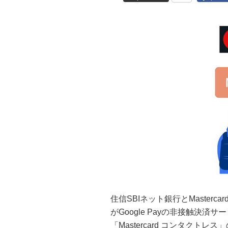
住信SBIネット銀行とMaster
がGoogle Payの非接触決
「Mastercard コンタク