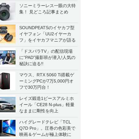
ソニーミラーレス一眼の大特
集！ 見どころ記事まとめ
SOUNDPEATSのイヤカフ型
イヤフォン「UU2イヤーカ
フ」をイヤカフマニアが語る
「ドスパラTV」の配信現場
に“PAD”撮影班が潜入!人気の
秘訣に迫る!!
マウス、RTX 5060 Ti搭載ゲ
ーミングPCが7万5,000円オ
フで30万円台！
レイズ鍛造1ピースアルミホ
イール「CE28 N-plus」軽量
なままに剛性を向上
ハイグレードテレビ「TCL
Q7D Pro」。圧巻の色彩美で
映画＆ゲームが極上体験に