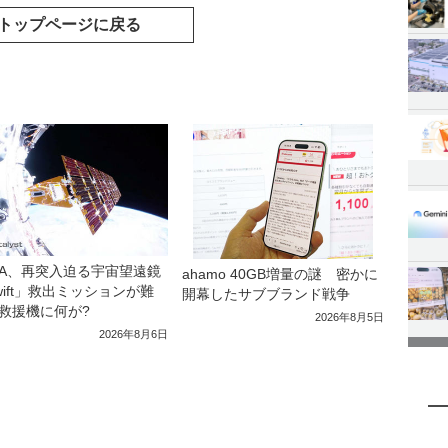
トップページに戻る
SA、再突入迫る宇宙望遠鏡
ahamo 40GB増量の謎 密かに
wift」救出ミッションが難
開幕したサブブランド戦争
救援機に何が?
2026年8月5日
2026年8月6日