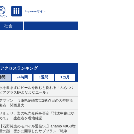
社会
アクセスランキング
時間
24時間
1週間
1カ月
水を飲まずにビールを飲むと倒れる「ふらつく
ビアグラスbyよなよなエール」
アマゾン、兵庫県尼崎市に2拠点目の大型物流
拠点 関西最大
メルカリ、梨の転売疑惑を否定「誹謗中傷はや
めて」 生産者を現地確認
【石野純也のモバイル通信SE】ahamo 40GB増
量の謎 密かに開幕したサブブランド戦争