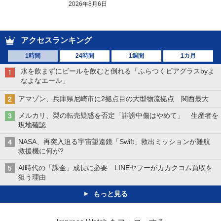
2026年8月6日
アクセスランキング
1時間
24時間
1週間
1カ月
水を飲まずにビールを飲むと倒れる「ふらつくビアグラスbyよ
なよなエール」
アマゾン、兵庫県尼崎市に2拠点目の大型物流拠点 関西最大
メルカリ、梨の転売疑惑を否定「誹謗中傷はやめて」 生産者を
現地確認
NASA、再突入迫る宇宙望遠鏡「Swift」救出ミッションが難航
救援機に何が?
AI時代の「課金」成長に必要 LINEヤフーがカカクコム買収を
狙う理由
もっと見る