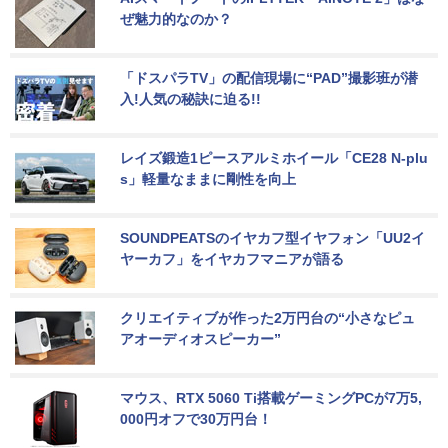
ぜ魅力的なのか？
「ドスパラTV」の配信現場に“PAD”撮影班が潜
入!人気の秘訣に迫る!!
レイズ鍛造1ピースアルミホイール「CE28 N-plu
s」軽量なままに剛性を向上
SOUNDPEATSのイヤカフ型イヤフォン「UU2イ
ヤーカフ」をイヤカフマニアが語る
クリエイティブが作った2万円台の“小さなピュ
アオーディオスピーカー”
マウス、RTX 5060 Ti搭載ゲーミングPCが7万5,
000円オフで30万円台！