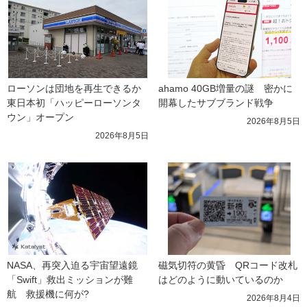
ローソンは団地を再生できるか 
ahamo 40GB増量の謎　密かに
東日本初「ハッピーローソンタ
開幕したサブブランド戦争
ウン」オープン
2026年8月5日
2026年8月5日
NASA、再突入迫る宇宙望遠鏡
磁気切符の黄昏　QRコード改札
「Swift」救出ミッションが難
はどのように動いているのか
航　救援機に何が?
2026年8月4日