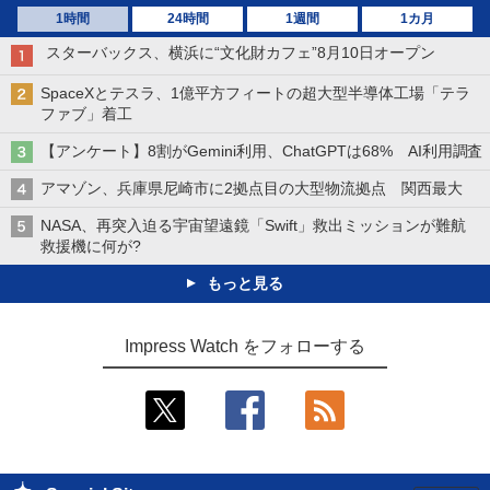
1時間
24時間
1週間
1カ月
スターバックス、横浜に“文化財カフェ”8月10日オープン
SpaceXとテスラ、1億平方フィートの超大型半導体工場「テラ
ファブ」着工
【アンケート】8割がGemini利用、ChatGPTは68% AI利用調査
アマゾン、兵庫県尼崎市に2拠点目の大型物流拠点 関西最大
NASA、再突入迫る宇宙望遠鏡「Swift」救出ミッションが難航
救援機に何が?
もっと見る
Impress Watch をフォローする