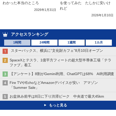
わかった本当のところ
を使ってみた　たしかに安いけ
れど
2026年1月31日
2026年1月10日
アクセスランキング
1時間
24時間
1週間
1カ月
スターバックス、横浜に“文化財カフェ”8月10日オープン
SpaceXとテスラ、1億平方フィートの超大型半導体工場「テラ
ファブ」着工
【アンケート】8割がGemini利用、ChatGPTは68% AI利用調査
Fire TVやEchoなどAmazonデバイスが安い アマゾン
「Summer Sale」
お盆休み前半は8日に下り渋滞ピーク 中央道で最大45km
もっと見る