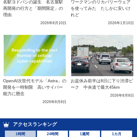
名駅ヨドバシの誕生　名古屋駅
ワークマンのリカバリーウェア
再開発の行方と「期間限定」の
を使ってみた　たしかに安いけ
理由
れど
2026年8月10日
2026年1月10日
OpenAI次世代モデル「Astra」の
お盆休み前半は8日に下り渋滞ピ
開発を一時制限　高いサイバー
ーク　中央道で最大45km
能力に懸念
2026年8月8日
2026年8月8日
アクセスランキング
1時間
24時間
1週間
1カ月