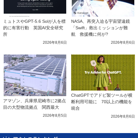
ミュトスやGPT-5.6 Solが人を標
NASA、再突入迫る宇宙望遠鏡
的に有害行動　英国AI安全研究
「Swift」救出ミッションが難
所
航　救援機に何が?
2026年8月6日
2026年8月6日
ChatGPTでアドビ製ツールが横
アマゾン、兵庫県尼崎市に2拠点
断利用可能に　70以上の機能を
目の大型物流拠点　関西最大
統合
2026年8月5日
2026年8月6日