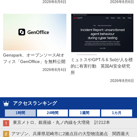
2026年8月6日
2026年8月6日
Genspark、オープンソースAIオ
ミュトスやGPT-5.6 Solが人を標
フィス「GenOffice」を無料公開
的に有害行動　英国AI安全研究
2026年8月4日
所
2026年8月6日
アクセスランキング
1時間
24時間
1週間
1カ月
東京メトロ、銀座線・丸ノ内線を大増発 計212本
アマゾン、兵庫県尼崎市に2拠点目の大型物流拠点 関西最大