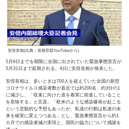
安倍首相(出典：首相官邸YouTubeから)
5月6日までを期限に全国に出されていた緊急事態宣言が
5月31日まで延期される。4日に安倍首相が発表した。
安倍首相は、多いときは700人を超えていた全国の新型
コロナウイルス感染者数が直近では約200名、約3分の1
に減少し、「収束に向けた道を着実に前進していること
を意味する」と言及。「欧米のような感染爆発が起こる
という悲観的な予想もあったが、私達の行動は私達の未
来を確実に変えつつある」とし、緊急事態宣言から約1
カ月での感染者減の実現と、国民の協力について感謝を