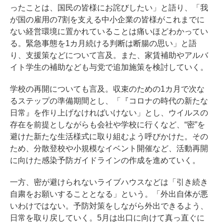
ったことは、国民の皆様にお詫びしたい」と語り、「我
が国の雇用の7割を支える中小企業の皆様がこれまでに
ない経営環境に置かれていることは痛いほどわかってい
る。緊急事態を1カ月続ける判断は断腸の思い」と語
り、支援策などについて言及。また、家賃補助やアルバ
イト学生の補助なども与党で追加施策を検討していく。
学校の再開についても言及。収束のための1カ月で次な
るステップの準備期間とし、「『コロナの時代の新たな
日常』を作り上げなければいけない」とし、ウイルスの
存在を前提としながらも会社や学校に行くなど、“密”を
避けた新たな生活様式に取り組むよう呼びかけた。その
ため、分散登校や小規模なイベント開催など、活動再開
に向けた感染予防ガイドラインの作成を進めていく。
一方、密が避けられないライブハウスなどは「引き続き
自粛をお願いすることとなる」という。「外出自体が悪
いわけではない。予防対策をしながら外出できるよう、
日常を取り戻していく。5月は出口に向けて真っ直ぐに