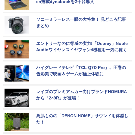
en搭載dynabookを2千台導入
ソニーミラーレス一眼の大特集！ 見どころ記事
まとめ
エントリーなのに脅威の実力!「Osprey」Noble 
Audioワイヤレスイヤフォン4機種を一気に聴く
ハイグレードテレビ「TCL Q7D Pro」。圧巻の
色彩美で映画＆ゲームが極上体験に
レイズのプレミアムカー向けブランドHOMURA
から「2×9R」が登場！
鳥肌ものの「DENON HOME」サウンドを体感し
た！