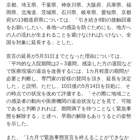
京都、埼玉県、千葉県、神奈川県、大阪府、兵庫県、福
岡県、北海道、茨城県、石川県、岐阜県、愛知県、京都
府)の13都道府県については、「引き続き8割の接触回避
をお願いしたい。各地への感染を防ぐためにも、地方へ
の人の流れが生まれることを避けなければいけない。全
国を対象に延長する」とした。
宣言の延長が5月31日までとなった理由については、
「平均的な入院期間は2～3週間。感染した方の退院など
で医療現場の逼迫を改善するには、1カ月程度の期間が
必要と判断し、専門家の皆様の賛同を頂き、延長を決定
した」と説明。ただし、10日後の5月14日を目処に、そ
の時点での状況を改めて評価する。「その際に地域ごと
の感染者の動向や医療機関の逼迫状況などを見て、可能
であると判断されれば、期間満了を待つことなく緊急事
態を解除する」と述べ、早期の解除もありうるとの姿勢
を示した。
また、「1カ月で緊急事態宣言を終えることができなか