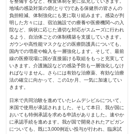
を整備するなど、検査体制を更に拡充していきます。
地域の感染対策の砦(とりで)である保健所の皆さんの
負担軽減、体制強化にも更に取り組みます。感染が判
明した方々には、宿泊施設での療養や医療機関への入
院など、病状に応じた適切な対応がスムーズに行われ
るよう、自治体ごとの体制構築を支援していきます。
ガウンや高性能マスクなどの医療防護具についても、
国内での増産や輸入を一層強化します。そして、最前
線の医療現場に国が直接届ける取組をもっと充実して
いきます。介護施設などの感染予防も一層強化しなけ
ればなりません。さらには有効な治療薬、有効な治療
法の確立に向かって、この1か月、一気に加速してい
きます。
日米で共同治験を進めていたレムデシビルについて、
米国で使用が承認されました。そして本日、我が国に
おいても特例承認を求める申請がありました。速やか
に承認手続を進めます。我が国で開発されたアビガン
についても、既に3,000例近い投与が行われ、臨床試