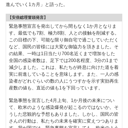
進んでいく1カ月」と語った。
【安倍総理冒頭発言】
緊急事態宣言を発出してから間もなく1か月となりま
す。最低でも7割、極力8割、人との接触を削減する。
この目標の下、可能な限り御自宅で過ごしていただく
など、国民の皆様には大変な御協力を頂きました。そ
の結果、一時は1日当たり700名近くまで増加をした
全国の感染者数は、足下では200名程度、3分の1まで
減少しました。これは、私たちが終息に向けた道を着
実に前進していることを意味します。また、一人の感
染者がどれぐらいの数の人にうつすかを示す実効再生
産数の値も、直近の値も1を下回っています。
緊急事態を宣言した4月上旬、1か月後の未来につい
て、欧米のような感染爆発が起こるのではないか。そ
うした悲観的な予想もありました。しかし、国民の皆
さんの行動は、私たちの未来を確実に変えつつありま
す。我が国では、緊急事態を宣言しても、欧米のよう