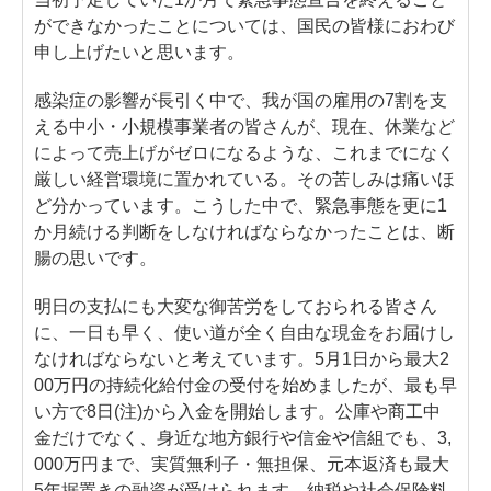
ができなかったことについては、国民の皆様におわび
申し上げたいと思います。
感染症の影響が長引く中で、我が国の雇用の7割を支
える中小・小規模事業者の皆さんが、現在、休業など
によって売上げがゼロになるような、これまでになく
厳しい経営環境に置かれている。その苦しみは痛いほ
ど分かっています。こうした中で、緊急事態を更に1
か月続ける判断をしなければならなかったことは、断
腸の思いです。
明日の支払にも大変な御苦労をしておられる皆さん
に、一日も早く、使い道が全く自由な現金をお届けし
なければならないと考えています。5月1日から最大2
00万円の持続化給付金の受付を始めましたが、最も早
い方で8日(注)から入金を開始します。公庫や商工中
金だけでなく、身近な地方銀行や信金や信組でも、3,
000万円まで、実質無利子・無担保、元本返済も最大
5年据置きの融資が受けられます。納税や社会保険料