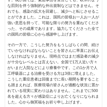
な罰則を伴う強制的な外出規制などはできません。そ
れでも、感染の拡大を回避し、減少へと転じさせるこ
とができました。これは、国民の皆様お一人お一人が
強い意思を持って、可能な限りの努力を重ねてくださ
った、その成果であります。協力してくださった全て
の国民の皆様に心から感謝申し上げます。
その一方で、こうした努力をもうしばらくの間、続け
ていかなければならないことを皆さんに率直にお伝え
しなければなりません。現時点ではまだ感染者の減少
が十分なレベルとは言えない。全国で1万人近い方々
がいまだ入院などにより療養中です。この1か月で人
工呼吸器による治療を受ける方は3倍に増えました。
こうした重症患者は回復までに長い期間を要すること
も踏まえれば、医療現場の皆さんが過酷な状況に置か
れている現実に変わりはありません。これまでに500
名を超える方々が感染症によりお亡くなりになられま
した。心から御冥福をお祈り申し上げます。