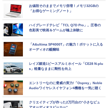
お値段そのままでメモリ倍増！メモリ32GBの
「お得なゲーミングノート」
ハイグレードテレビ「TCL Q7D Pro」。圧巻の
色彩美で映画＆ゲームが極上体験に
「A&ultima SP4000T」の魅力！ポケットに入る
オーディオの醍醐味
レイズ鍛造1ピースアルミホイール「CE28 N-plu
s」軽量なままに剛性を向上
エントリーなのに脅威の実力!「Osprey」Noble 
Audioワイヤレスイヤフォン4機種を一気に聴く
クリエイティブが作った2万円台の“小さなピュ
アオーディオスピーカー”