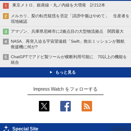
東京メトロ、銀座線・丸ノ内線を大増発 計212本
メルカリ、梨の転売疑惑を否定「誹謗中傷はやめて」 生産者を
現地確認
アマゾン、兵庫県尼崎市に2拠点目の大型物流拠点 関西最大
NASA、再突入迫る宇宙望遠鏡「Swift」救出ミッションが難航
救援機に何が?
ChatGPTでアドビ製ツールが横断利用可能に 70以上の機能を
統合
もっと見る
Impress Watch をフォローする
Special Site