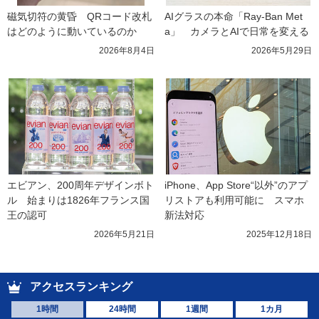
磁気切符の黄昏　QRコード改札
AIグラスの本命「Ray-Ban Met
はどのように動いているのか
a」　カメラとAIで日常を変える
2026年8月4日
2026年5月29日
エビアン、200周年デザインボト
iPhone、App Store“以外”のアプ
ル　始まりは1826年フランス国
リストアも利用可能に　スマホ
王の認可
新法対応
2026年5月21日
2025年12月18日
アクセスランキング
1時間
24時間
1週間
1カ月