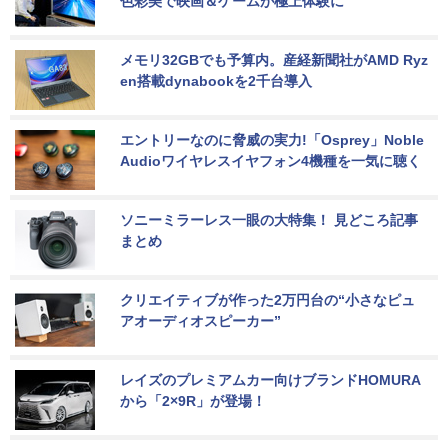
色彩美で映画＆ゲームが極上体験に
メモリ32GBでも予算内。産経新聞社がAMD Ryz
en搭載dynabookを2千台導入
エントリーなのに脅威の実力!「Osprey」Noble 
Audioワイヤレスイヤフォン4機種を一気に聴く
ソニーミラーレス一眼の大特集！ 見どころ記事
まとめ
クリエイティブが作った2万円台の“小さなピュ
アオーディオスピーカー”
レイズのプレミアムカー向けブランドHOMURA
から「2×9R」が登場！