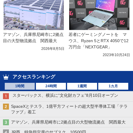
アマゾン、兵庫県尼崎市に2拠点
若者にゲーミングノートを　マ
目の大型物流拠点　関西最大
ウス、Ryzen 5とRTX 4050で12
万円台「NEXTGEAR」
2026年8月5日
2023年10月24日
アクセスランキング
1時間
24時間
1週間
1カ月
スターバックス、横浜に“文化財カフェ”8月10日オープン
SpaceXとテスラ、1億平方フィートの超大型半導体工場「テラ
ファブ」着工
アマゾン、兵庫県尼崎市に2拠点目の大型物流拠点 関西最大
JR西、特急指定席のサブスク 10500円