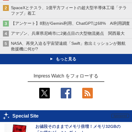
SpaceXとテスラ、1億平方フィートの超大型半導体工場「テラ
ファブ」着工
【アンケート】8割がGemini利用、ChatGPTは68% AI利用調査
アマゾン、兵庫県尼崎市に2拠点目の大型物流拠点 関西最大
NASA、再突入迫る宇宙望遠鏡「Swift」救出ミッションが難航
救援機に何が?
もっと見る
Impress Watch をフォローする
Special Site
お値段そのままでメモリ倍増！メモリ32GBの