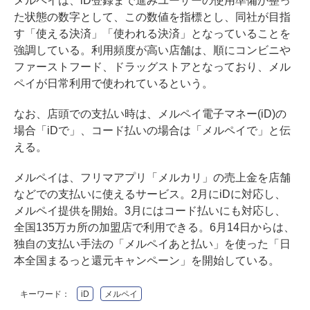
メルペイは、iD登録まで進みユーザーの使用準備が整っ
た状態の数字として、この数値を指標とし、同社が目指
す「使える決済」「使われる決済」となっていることを
強調している。利用頻度が高い店舗は、順にコンビニや
ファーストフード、ドラッグストアとなっており、メル
ペイが日常利用で使われているという。
なお、店頭での支払い時は、メルペイ電子マネー(iD)の
場合「iDで」、コード払いの場合は「メルペイで」と伝
える。
メルペイは、フリマアプリ「メルカリ」の売上金を店舗
などでの支払いに使えるサービス。2月にiDに対応し、
メルペイ提供を開始。3月にはコード払いにも対応し、
全国135万カ所の加盟店で利用できる。6月14日からは、
独自の支払い手法の「メルペイあと払い」を使った「日
本全国まるっと還元キャンペーン」を開始している。
キーワード：
iD
メルペイ