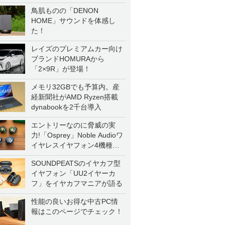
鳥肌ものの「DENON
HOME」サウンドを体感し
た！
レイズのプレミアムカー向け
ブランドHOMURAから
「2×9R」が登場！
メモリ32GBでも予算内。産
経新聞社がAMD Ryzen搭載
dynabookを2千台導入
エントリーなのに脅威の実
力!「Osprey」Noble Audioワ
イヤレスイヤフォン4機種を
一気に聴く
SOUNDPEATSのイヤカフ型
イヤフォン「UU2イヤーカ
フ」をイヤカフマニアが語る
性能の良いお得な中古PC情
報はこのページでチェック！