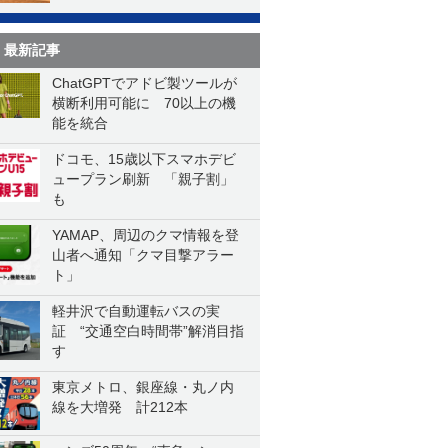
最新記事
ChatGPTでアドビ製ツールが
横断利用可能に 70以上の機
能を統合
ドコモ、15歳以下スマホデビ
ュープラン刷新 「親子割」
も
YAMAP、周辺のクマ情報を登
山者へ通知「クマ目撃アラー
ト」
軽井沢で自動運転バスの実
証 “交通空白時間帯”解消目指
す
東京メトロ、銀座線・丸ノ内
線を大増発 計212本