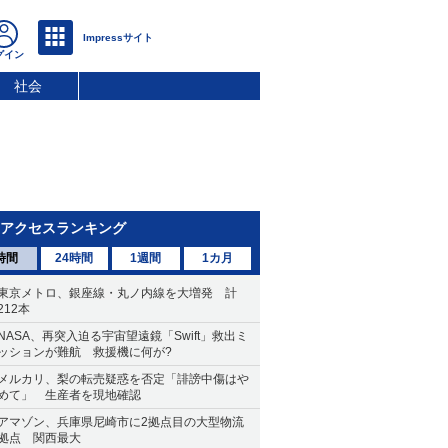
社会
アクセスランキング
時間
24時間
1週間
1カ月
東京メトロ、銀座線・丸ノ内線を大増発 計
212本
NASA、再突入迫る宇宙望遠鏡「Swift」救出ミ
ッションが難航 救援機に何が?
メルカリ、梨の転売疑惑を否定「誹謗中傷はや
めて」 生産者を現地確認
アマゾン、兵庫県尼崎市に2拠点目の大型物流
拠点 関西最大