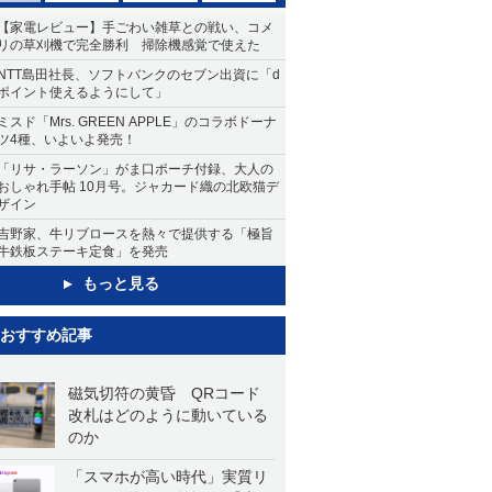
【家電レビュー】手ごわい雑草との戦い、コメ
リの草刈機で完全勝利 掃除機感覚で使えた
NTT島田社長、ソフトバンクのセブン出資に「d
ポイント使えるようにして」
ミスド「Mrs. GREEN APPLE」のコラボドーナ
ツ4種、いよいよ発売！
「リサ・ラーソン」がま口ポーチ付録、大人の
おしゃれ手帖 10月号。ジャカード織の北欧猫デ
ザイン
吉野家、牛リブロースを熱々で提供する「極旨
牛鉄板ステーキ定食」を発売
もっと見る
おすすめ記事
磁気切符の黄昏 QRコード
改札はどのように動いている
のか
「スマホが高い時代」実質リ