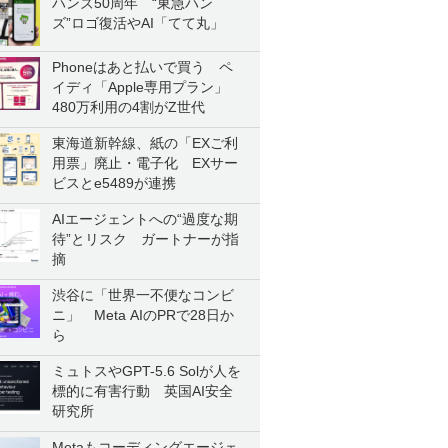
ハンズ50周年 “東急ハン
ズ”ロゴ復活やAI「てて丸」
Phoneはあと払いで買う ペ
イディ「Apple専用プラン」
480万利用の4割がZ世代
東海道新幹線、紙の「EXご利
用票」廃止・電子化 EXサー
ビスとe5489が連携
AIエージェントへの“過度な期
待”とリスク ガートナーが指
摘
渋谷に「世界一不便なコンビ
ニ」 Meta AIのPRで28日か
ら
ミュトスやGPT-5.6 Solが人を
標的に有害行動 英国AI安全
研究所
Metaもコーディングエージェ