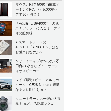
マウス、RTX 5060 Ti搭載ゲ
ーミングPCが7万5,000円オ
フで30万円台！
「A&ultima SP4000T」の魅
力！ポケットに入るオーディ
オの醍醐味
AIスマートノートの
iFLYTEK「AINOTE 2」はな
ぜ魅力的なのか？
クリエイティブが作った2万
円台の“小さなピュアオーデ
ィオスピーカー”
レイズ鍛造1ピースアルミホ
イール「CE28 N-plus」軽量
なままに剛性を向上
ソニーミラーレス一眼の大特
集！ 見どころ記事まとめ