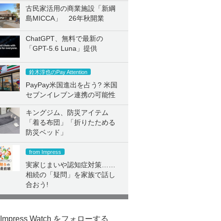
古民家活用の商業施設「新綱
島MICCA」 26年秋開業
ChatGPT、無料で最新の
「GPT-5.6 Luna」提供
鈴木淳也のPay Attention
PayPay米国進出を占う? 米国
セブンイレブン連携の可能性
キングジム、防災アイテム
「着る布団」「折りたためる
防災ベッド」
from Impress
実家じまいや認知症対策……
相続の「疑問」を家族で話し
合おう!
Impress Watch をフォローする