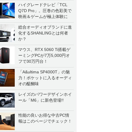
ハイグレードテレビ「TCL
Q7D Pro」。圧巻の色彩美で
映画＆ゲームが極上体験に
総合オーディオブランドに進
化するSHANLINGとは何者
か？
マウス、RTX 5060 Ti搭載ゲ
ーミングPCが7万5,000円オ
フで30万円台！
「A&ultima SP4000T」の魅
力！ポケットに入るオーディ
オの醍醐味
レイズのパワーデザインホイ
ール「M6」に新色登場!!
性能の良いお得な中古PC情
報はこのページでチェック！