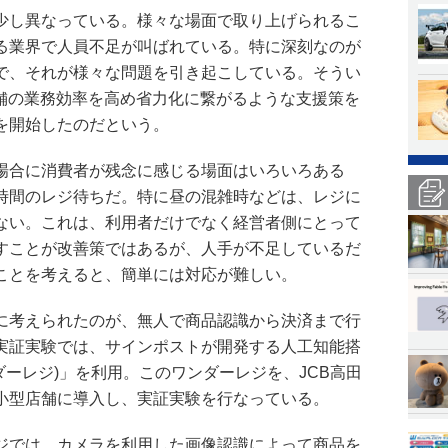
少し異なっている。様々な場面で取り上げられるこ
る業界で人員不足が叫ばれている。特に深刻なのが
で、それが様々な問題を引き起こしている。そうい
店舗の業務効率を高め省力化に繋がるような支援策を
を開始したのだという。
場合に消費者が残念に感じる場面はいろいろある
時間のレジ待ちだ。特に昼の混雑時などは、レジに
ない。これは、利用者だけでなく経営者側にとって
すことが改善策ではあるが、人手が不足しているだ
ことを考えると、簡単には対応が難しい。
に考えられたのが、無人で商品認識から決済まで行
実証実験では、サインポストが開発する人工知能搭
r(ワンダーレジ)」を利用。このワンダーレジを、JCB高田
小型店舗に導入し、実証実験を行なっている。
ジでは、カメラを利用した画像認識によって商品を