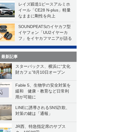
レイズ鍛造1ピースアルミホ
イール「CE28 N-plus」軽量
なままに剛性を向上
SOUNDPEATSのイヤカフ型
イヤフォン「UU2イヤーカ
フ」をイヤカフマニアが語る
最新記事
スターバックス、横浜に“文化
財カフェ”8月10日オープン
Fable 5、生物学の安全対策を
緩和 健康・教育など日常利
用が可能に
LINEに誘導されるSNS詐欺、
対策の鍵は「通報」
JR西、特急指定席のサブス