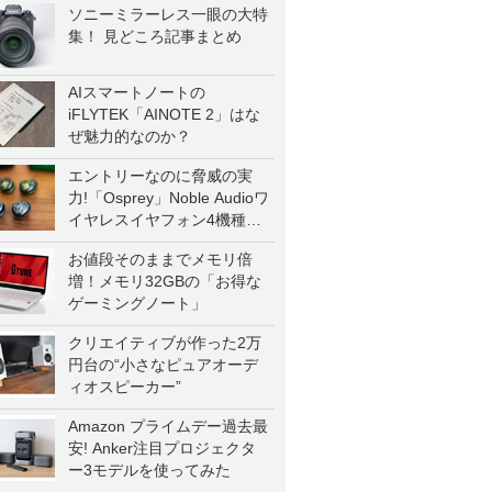
ソニーミラーレス一眼の大特
集！ 見どころ記事まとめ
AIスマートノートの
iFLYTEK「AINOTE 2」はな
ぜ魅力的なのか？
エントリーなのに脅威の実
力!「Osprey」Noble Audioワ
イヤレスイヤフォン4機種を
一気に聴く
お値段そのままでメモリ倍
増！メモリ32GBの「お得な
ゲーミングノート」
クリエイティブが作った2万
円台の“小さなピュアオーデ
ィオスピーカー”
Amazon プライムデー過去最
安! Anker注目プロジェクタ
ー3モデルを使ってみた