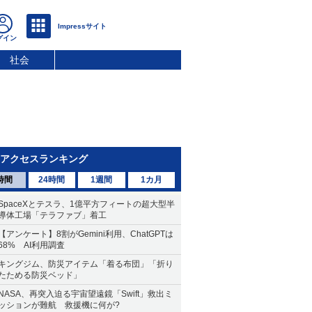
社会
アクセスランキング
時間
24時間
1週間
1カ月
SpaceXとテスラ、1億平方フィートの超大型半
導体工場「テラファブ」着工
【アンケート】8割がGemini利用、ChatGPTは
68% AI利用調査
キングジム、防災アイテム「着る布団」「折り
たためる防災ベッド」
NASA、再突入迫る宇宙望遠鏡「Swift」救出ミ
ッションが難航 救援機に何が?