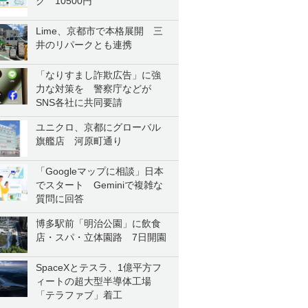
ク 10500円
Lime、京都市で本格展開 三
井のリパークとも連携
「なりすまし詐欺広告」に強
力な対策を 警察庁などが
SNS各社に共同要請
ユニクロ、京都にグローバル
旗艦店 河原町通り
「Googleマップに相談」日本
でスタート Geminiで複雑な
質問に回答
博多駅前「明治公園」に飲食
店・スパ・立体園路 7日開園
SpaceXとテスラ、1億平方フ
ィートの超大型半導体工場
「テラファブ」着工