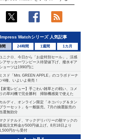
Impress Watchシリーズ 人気記事
時間
24時間
1週間
1カ月
ユニクロ、今日から「お盆特別セール」。涼感
シアサッカーワンピース待望値下げ、撥水ギア
ショーツは1990円に
ミスド「Mrs. GREEN APPLE」のコラボドーナ
ツ4種、いよいよ発売！
【家電レビュー】手ごわい雑草との戦い、コメ
リの草刈機で完全勝利 掃除機感覚で使えた
カルディ、オンライン限定「ネコバッグ＆タン
ブラーセット」を一般販売。7月の抽選販売の
当選無効分
マクドナルド、マックデリバリーの朝マックの
最低注文料金が500円値上げ。8月18日より
1,500円から受付