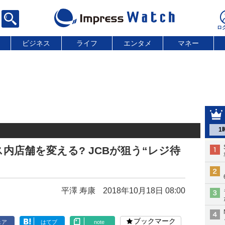
ビジネス
ライフ
エンタメ
マネー
1
内店舗を変える? JCBが狙う“レジ待
平澤 寿康
2018年10月18日 08:00
ブックマーク
ェア
はてブ
note