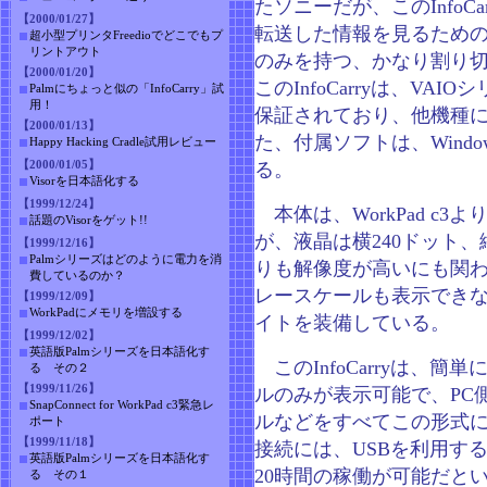
たソニーだが、このInfoC
【2000/01/27】
転送した情報を見るため
超小型プリンタFreedioでどこでもプ
リントアウト
のみを持つ、かなり割り切
【2000/01/20】
このInfoCarryは、VA
Palmにちょっと似の「InfoCarry」試
用！
保証されており、他機種
【2000/01/13】
た、付属ソフトは、Windo
Happy Hacking Cradle試用レビュー
【2000/01/05】
る。
Visorを日本語化する
【1999/12/24】
本体は、WorkPad c3
話題のVisorをゲット!!
が、液晶は横240ドット、縦
【1999/12/16】
Palmシリーズはどのように電力を消
りも解像度が高いにも関わ
費しているのか？
レースケールも表示できな
【1999/12/09】
WorkPadにメモリを増設する
イトを装備している。
【1999/12/02】
英語版Palmシリーズを日本語化す
このInfoCarryは、
る その２
【1999/11/26】
ルのみが表示可能で、PC
SnapConnect for WorkPad c3緊急レ
ルなどをすべてこの形式に
ポート
【1999/11/18】
接続には、USBを利用す
英語版Palmシリーズを日本語化す
20時間の稼働が可能だと
る その１