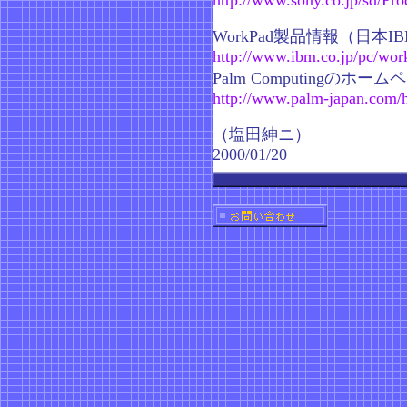
http://www.sony.co.jp/sd/
WorkPad製品情報（日本I
http://www.ibm.co.jp/pc/wor
Palm Computingのホーム
http://www.palm-japan.com/
（塩田紳ニ）
2000/01/20