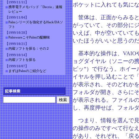
【1999/11/11】
ポケットに入れても気に
携帯電子メモパッド「Decrio」速報
レビュー
筐体は、正面からみると
【1999/11/04】
Palmシリーズを強化するHack/DAソ
がっていて、その部分に
フト
いえば、中が空いていて
【1999/10/28】
PalmwareこそPalmの醍醐味
いたほうがいいと思うの
【1999/10/21】
内蔵ソフトを探る：その２
基本的な操作は、VAIO
【1999/10/14】
内蔵ソフトを探る
ョグダイヤル（ソニーの携
【1999/10/07】
ピッ”）で行なう。ホイー
まずはPalmのご紹介など
イヤルを押し込むことで
が表示され、そのどれか
フォルダが開き、さらに
が表示される。ファイル
し、再度押せば、フォル
つまり、情報を選んで見
の操作のみですべて行なえ
があり、それぞれ、「戻