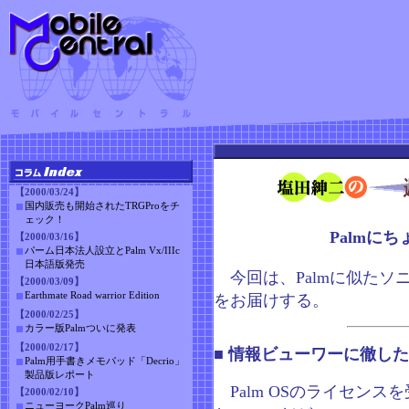
【2000/03/24】
国内販売も開始されたTRGProをチ
ェック！
Palmにち
【2000/03/16】
パーム日本法人設立とPalm Vx/IIIc
日本語版発売
今回は、Palmに似たソニー
【2000/03/09】
Earthmate Road warrior Edition
をお届けする。
【2000/02/25】
カラー版Palmついに発表
【2000/02/17】
■ 情報ビューワーに徹したInf
Palm用手書きメモパッド「Decrio」
製品版レポート
Palm OSのライセンス
【2000/02/10】
ニューヨークPalm巡り