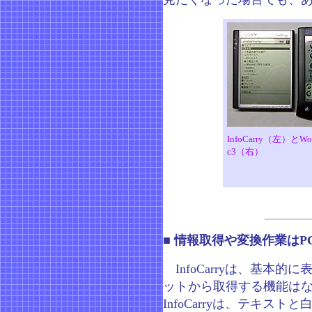
InfoCarry（左）とWo
c3（右）
■ 情報取得や変換作業はP
InfoCarryは、基本
ットから取得する機能はな
InfoCarryは、テキス