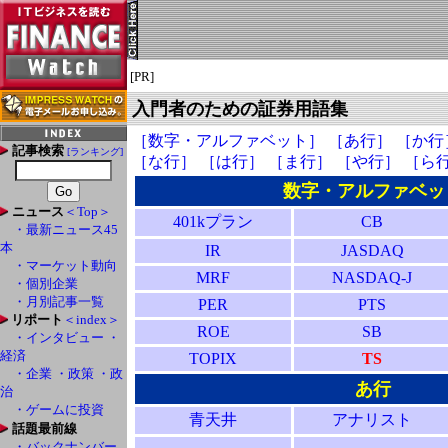
[PR]
入門者のための証券用語集
［数字・アルファベット］
［あ行］
［か行
記事検索
[ランキング]
［な行］
［は行］
［ま行］
［や行］
［ら
数字・アルファベッ
ニュース
＜Top＞
401kプラン
CB
・最新ニュース45
本
IR
JASDAQ
・マーケット動向
MRF
NASDAQ-J
・個別企業
・月別記事一覧
PER
PTS
リポート
＜index＞
ROE
SB
・インタビュー
・
経済
TOPIX
TS
・企業
・政策
・政
あ行
治
・ゲームに投資
青天井
アナリスト
話題最前線
・バックナンバー