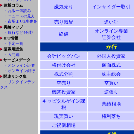
連載コラム
嫌気売り
インサイダー取引
・瓦版一気読み
・ニュースの見方
・市場より3歩先を
売り気配
追い証
再編マップ
オンライン専業
・銀行など4分野
終値
証券会社
IPO情報
・予定一覧
か行
証券用語集
・入門編
会計ビッグバン
外国人投資家
サービスデータ
格付け会社
額面株式
・オンライン証券
・オンライン銀行
株式分割
株主総会
関連リンク集
・リンクインデッ
空売り
空買い
クス
機関投資家
逆張り
キャピタルゲイン課
業績相場
税
現実買い
権利落ち
ご祝儀相場