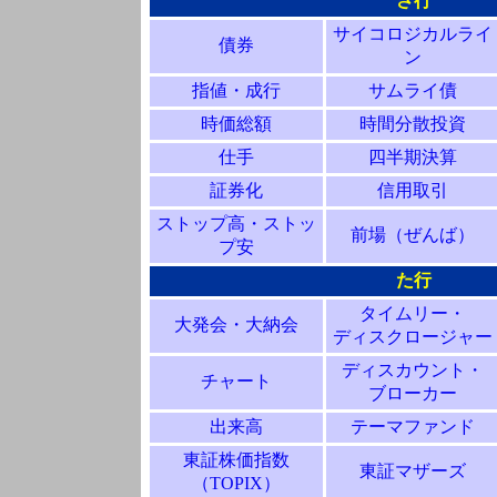
さ行
サイコロジカルライ
債券
ン
指値・成行
サムライ債
時価総額
時間分散投資
仕手
四半期決算
証券化
信用取引
ストップ高・ストッ
前場（ぜんば）
プ安
た行
タイムリー・
大発会・大納会
ディスクロージャー
ディスカウント・
チャート
ブローカー
出来高
テーマファンド
東証株価指数
東証マザーズ
（TOPIX）