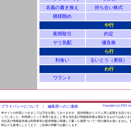
名義の書き換え
持ち合い株式
模様眺め
や行
夜間取引
約定
ヤリ気配
優良株
ら行
利食い
るいとう（累投）
わ行
ワラント
Copyright (c) 2001 im
プライバシーについて
|
編集部へのご連絡
本サイトの内容につきましては万全を期しておりますが、提供情報がシステム等に起因する誤りを
していること、利用者にとって有用であること等を当社及び情報提供者は保証するものではありま
当社及び情報提供者は利用者等が提供情報に関連して蒙った損害ついて一切の責任を負いません。
料なども参考にしたうえで、ご自身の判断でお願いします。