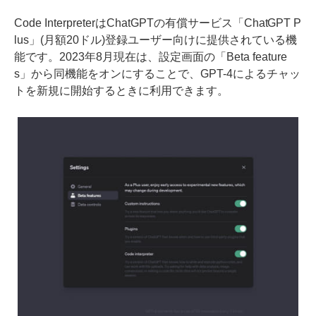
Code InterpreterはChatGPTの有償サービス「ChatGPT P
lus」(月額20ドル)登録ユーザー向けに提供されている機
能です。2023年8月現在は、設定画面の「Beta feature
s」から同機能をオンにすることで、GPT-4によるチャッ
トを新規に開始するときに利用できます。