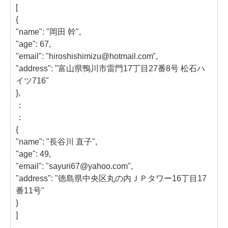
[
{
"name": "岡田 幹",
"age": 67,
"email": "hiroshishimizu@hotmail.com",
"address": "富山県鴨川市雷門17丁目27番8号 松石ハ
イツ716"
},
：
：
{
"name": "長谷川 直子",
"age": 49,
"email": "sayuri67@yahoo.com",
"address": "徳島県中央区丸の内ＪＰタワー16丁目17
番11号"
}
]