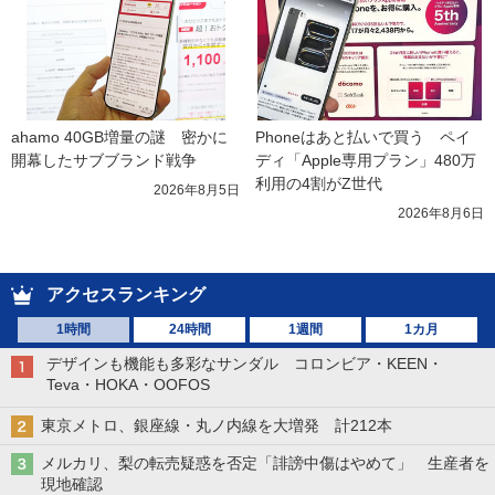
ahamo 40GB増量の謎　密かに
Phoneはあと払いで買う　ペイ
開幕したサブブランド戦争
ディ「Apple専用プラン」480万
利用の4割がZ世代
2026年8月5日
2026年8月6日
アクセスランキング
1時間
24時間
1週間
1カ月
デザインも機能も多彩なサンダル コロンビア・KEEN・
Teva・HOKA・OOFOS
東京メトロ、銀座線・丸ノ内線を大増発 計212本
メルカリ、梨の転売疑惑を否定「誹謗中傷はやめて」 生産者を
現地確認