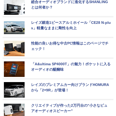
総合オーディオブランドに進化するSHANLING
とは何者か？
レイズ鍛造1ピースアルミホイール「CE28 N-plu
s」軽量なままに剛性を向上
性能の良いお得な中古PC情報はこのページでチ
ェック！
「A&ultima SP4000T」の魅力！ポケットに入る
オーディオの醍醐味
レイズのプレミアムカー向けブランドHOMURA
から「2×9R」が登場！
クリエイティブが作った2万円台の“小さなピュ
アオーディオスピーカー”