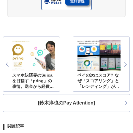
スマホ決済界のSuica
ペイの次はスコア? な
を目指す「pring」の
ぜ「スコアリング」と
事情。送金から経費精
「レンディング」が増
算まで
えているか
[鈴木淳也のPay Attention]
関連記事