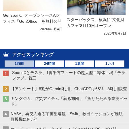
Genspark、オープンソースAIオ
スターバックス、横浜に“文化財
フィス「GenOffice」を無料公開
カフェ”8月10日オープン
2026年8月4日
2026年8月7日
アクセスランキング
1時間
24時間
1週間
1カ月
SpaceXとテスラ、1億平方フィートの超大型半導体工場「テラ
ファブ」着工
【アンケート】8割がGemini利用、ChatGPTは68% AI利用調査
キングジム、防災アイテム「着る布団」「折りたためる防災ベッ
ド」
NASA、再突入迫る宇宙望遠鏡「Swift」救出ミッションが難航
救援機に何が?