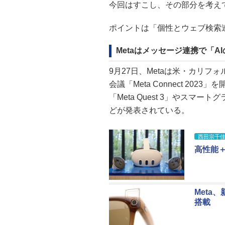
今回はすこし、その部分を考え
ポイントは「個性とウェブ検索
Metaはメッセージ連携で「A
9月27日、Metaは米・カリフ
会議「Meta Connect 2
「Meta Quest 3」やスマートグラス「R
どが発表されている。
西田宗千佳のR
高性能＋高
Meta
搭載