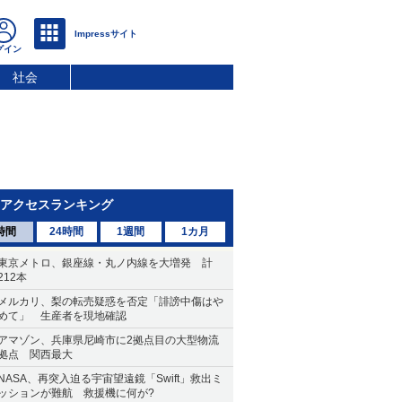
社会
アクセスランキング
時間
24時間
1週間
1カ月
東京メトロ、銀座線・丸ノ内線を大増発 計
212本
メルカリ、梨の転売疑惑を否定「誹謗中傷はや
めて」 生産者を現地確認
アマゾン、兵庫県尼崎市に2拠点目の大型物流
拠点 関西最大
NASA、再突入迫る宇宙望遠鏡「Swift」救出ミ
ッションが難航 救援機に何が?