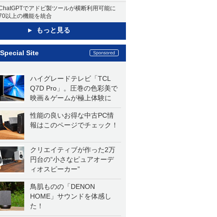
ChatGPTでアドビ製ツールが横断利用可能に
70以上の機能を統合
もっと見る
Special Site
ハイグレードテレビ「TCL
Q7D Pro」。圧巻の色彩美で
映画＆ゲームが極上体験に
性能の良いお得な中古PC情
報はこのページでチェック！
クリエイティブが作った2万
円台の“小さなピュアオーデ
ィオスピーカー”
鳥肌ものの「DENON
HOME」サウンドを体感し
た！