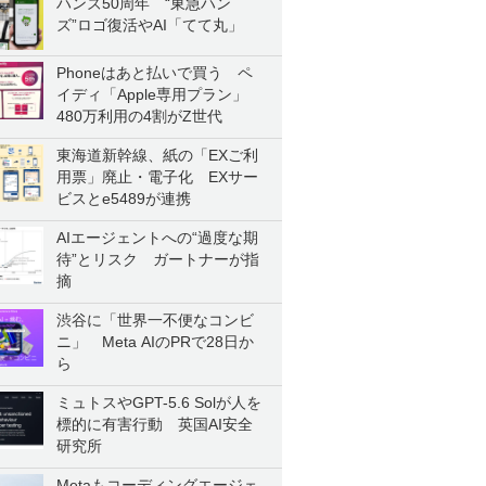
ハンズ50周年 “東急ハン
ズ”ロゴ復活やAI「てて丸」
Phoneはあと払いで買う ペ
イディ「Apple専用プラン」
480万利用の4割がZ世代
東海道新幹線、紙の「EXご利
用票」廃止・電子化 EXサー
ビスとe5489が連携
AIエージェントへの“過度な期
待”とリスク ガートナーが指
摘
渋谷に「世界一不便なコンビ
ニ」 Meta AIのPRで28日か
ら
ミュトスやGPT-5.6 Solが人を
標的に有害行動 英国AI安全
研究所
Metaもコーディングエージェ