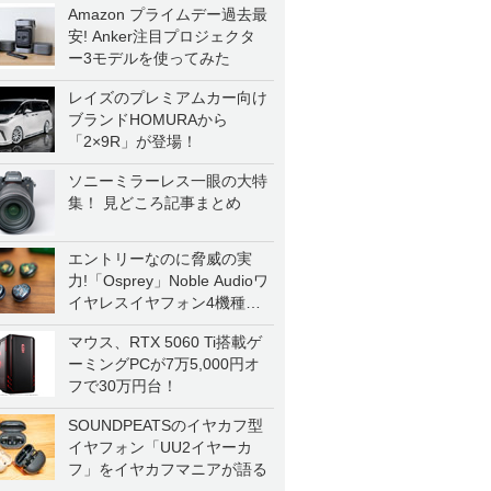
Amazon プライムデー過去最
安! Anker注目プロジェクタ
ー3モデルを使ってみた
レイズのプレミアムカー向け
ブランドHOMURAから
「2×9R」が登場！
ソニーミラーレス一眼の大特
集！ 見どころ記事まとめ
エントリーなのに脅威の実
力!「Osprey」Noble Audioワ
イヤレスイヤフォン4機種を
一気に聴く
マウス、RTX 5060 Ti搭載ゲ
ーミングPCが7万5,000円オ
フで30万円台！
SOUNDPEATSのイヤカフ型
イヤフォン「UU2イヤーカ
フ」をイヤカフマニアが語る