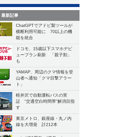
最新記事
ChatGPTでアドビ製ツールが
横断利用可能に 70以上の機
能を統合
ドコモ、15歳以下スマホデビ
ュープラン刷新 「親子割」
も
YAMAP、周辺のクマ情報を登
山者へ通知「クマ目撃アラー
ト」
軽井沢で自動運転バスの実
証 “交通空白時間帯”解消目指
す
東京メトロ、銀座線・丸ノ内
線を大増発 計212本