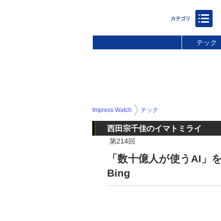
テック
Impress Watch
テック
西田宗千佳のイマトミライ
第214回
「数十億人が使うAI」を目
Bing