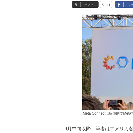
ポスト
リスト
シ
Meta Connectは招待制でMe
9月中旬以降、筆者はアメリカ各地を周り