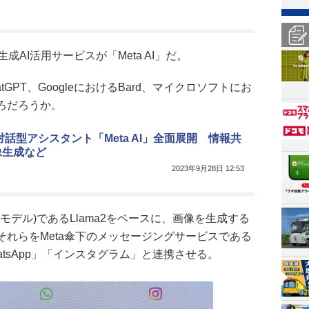
成AI活用サービスが「Meta AI」だ。
ChatGPT、GoogleにおけるBard、マイクロソフトにお
ころだろうか。
、対話型アシスタント「Meta AI」全面展開 情報共
像生成など
2023年9月28日 12:53
語モデル)であるLlama2をベースに、画像を生成する
それらをMeta傘下のメッセージングサービスである
」「WhatsApp」「インスタグラム」と連携させる。