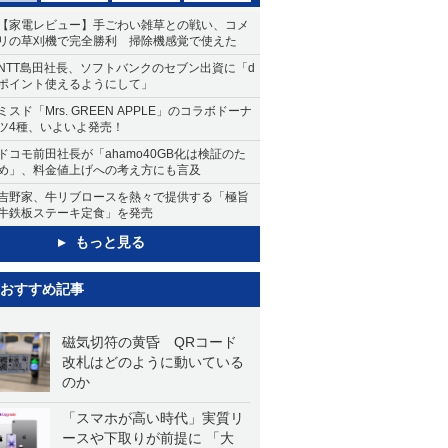
【家電レビュー】手ごわい雑草との戦い、コメ
リの草刈機で完全勝利 掃除機感覚で使えた
NTT島田社長、ソフトバンクのセブン出資に「d
ポイント使えるようにして」
ミスド「Mrs. GREEN APPLE」のコラボドーナ
ツ4種、いよいよ発売！
ドコモ前田社長が「ahamo40GB化は検証のた
め」、料金値上げへの考え方にも言及
吉野家、牛リブロースを熱々で提供する「極旨
牛鉄板ステーキ定食」を発売
もっと見る
おすすめ記事
磁気切符の黄昏 QRコード
改札はどのように動いている
のか
「スマホが高い時代」実質リ
ースや下取りが前提に 「大