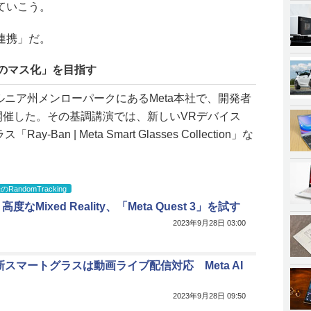
ていこう。
連携」だ。
Iのマス化」を目指す
ォルニア州メンローパークにあるMeta本社で、開発者
023」を開催した。その基調講演では、新しいVRデバイス
ay-Ban | Meta Smart Glasses Collection」な
andomTracking
度なMixed Reality、「Meta Quest 3」を試す
2023年9月28日 03:00
、新スマートグラスは動画ライブ配信対応 Meta AI
2023年9月28日 09:50