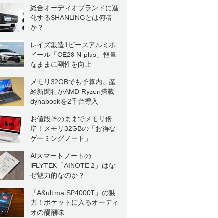
総合オーディオブランドに進
化するSHANLINGとは何者
か？
レイズ鍛造1ピースアルミホ
イール「CE28 N-plus」軽量
なままに剛性を向上
メモリ32GBでも予算内。産
経新聞社がAMD Ryzen搭載
dynabookを2千台導入
お値段そのままでメモリ倍
増！メモリ32GBの「お得な
ゲーミングノート」
AIスマートノートの
iFLYTEK「AINOTE 2」はな
ぜ魅力的なのか？
「A&ultima SP4000T」の魅
力！ポケットに入るオーディ
オの醍醐味