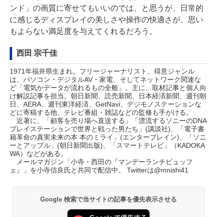
ンド」の画質に寄せてもいいのでは、と思うが、日常的
に感じるディスプレイの美しさや操作の快適さが、思い
もよらない満足度を与えてくれるだろう。
西田 宗千佳
1971年福井県生まれ。フリージャーナリスト。得意ジャンル
は、パソコン・デジタルAV・家電、そしてネットワーク関連な
ど「電気かデータが流れるもの全般」。主に、取材記事と個人向
け解説記事を担当。朝日新聞、読売新聞、日本経済新聞、週刊朝
日、AERA、週刊東洋経済、GetNavi、デジモノステーションな
どに寄稿する他、テレビ番組・雑誌などの監修も手がける。
近著に、「顧客を売り場へ直送する」「漂流するソニーのDNA
プレイステーションで世界と戦った男たち」(講談社)、「電子書
籍革命の真実未来の本 本のミライ」(エンターブレイン)、「ソニ
ーとアップル」(朝日新聞出版)、「スマートテレビ」（KADOKA
WA）などがある。
メールマガジン「
小寺・西田の『マンデーランチビュッフ
ェ』
」を小寺信良氏と共同で配信中。 Twitterは
@mnishi41
Google 検索で当サイトの記事を優先表示させる