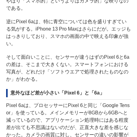
やはり「スマホ的」というよりはカメラ的」な映りなの
である。
逆にPixel 6aは、特に青空については色を盛りすぎてい
る気がする。iPhone 13 Pro Maxはさらにだが。エッジも
はっきりしており、スマホの画面の中で映える印象が強
い。
そして面白いことに、センサーが違うはずのPixel 6と6a
の差は、そこまで大きくない。スマートフォンにおける
写真が、どれだけ「ソフトウエアで処理されたものなの
か」がわかる。
意外なほど差が小さい「Pixel 6」と「6a」
Pixel 6aは、プロセッサーにPixel 6と同じ「Google Tens
or」を使っている。メインメモリーが8GBから6GBへと
減っているので、アプリケーション処理時にはある程度
差が出ても不思議はないのだが、正直大きな差を感じな
かった。カメラの画質に対し、センサーの違いの影響が