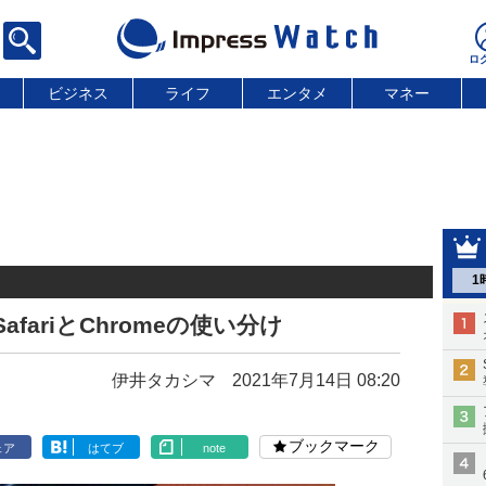
ビジネス
ライフ
エンタメ
マネー
1
afariとChromeの使い分け
伊井タカシマ
2021年7月14日 08:20
ブックマーク
ェア
はてブ
note