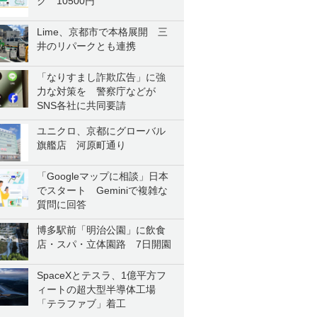
ク 10500円
Lime、京都市で本格展開 三
井のリパークとも連携
「なりすまし詐欺広告」に強
力な対策を 警察庁などが
SNS各社に共同要請
ユニクロ、京都にグローバル
旗艦店 河原町通り
「Googleマップに相談」日本
でスタート Geminiで複雑な
質問に回答
博多駅前「明治公園」に飲食
店・スパ・立体園路 7日開園
SpaceXとテスラ、1億平方フ
ィートの超大型半導体工場
「テラファブ」着工