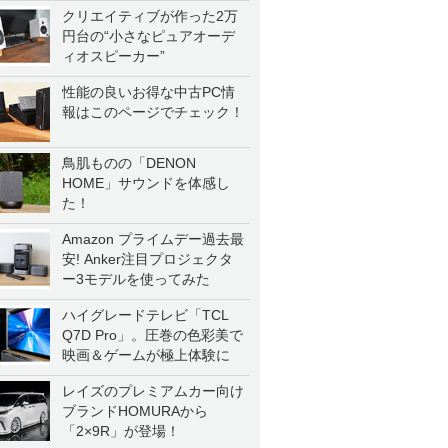
クリエイティブが作った2万
円台の“小さなピュアオーデ
ィオスピーカー”
性能の良いお得な中古PC情
報はこのページでチェック！
鳥肌ものの「DENON
HOME」サウンドを体感し
た！
Amazon プライムデー過去最
安! Anker注目プロジェクタ
ー3モデルを使ってみた
ハイグレードテレビ「TCL
Q7D Pro」。圧巻の色彩美で
映画＆ゲームが極上体験に
レイズのプレミアムカー向け
ブランドHOMURAから
「2×9R」が登場！