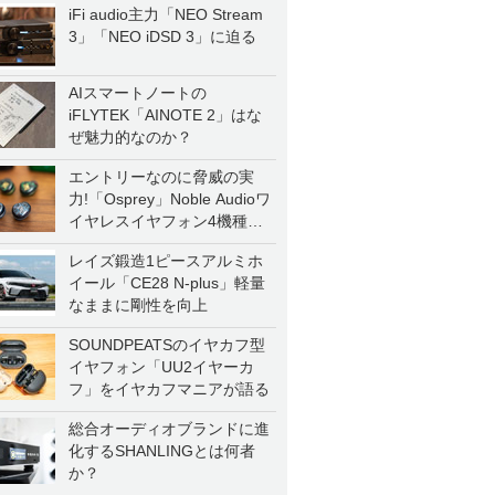
iFi audio主力「NEO Stream
3」「NEO iDSD 3」に迫る
AIスマートノートの
iFLYTEK「AINOTE 2」はな
ぜ魅力的なのか？
エントリーなのに脅威の実
力!「Osprey」Noble Audioワ
イヤレスイヤフォン4機種を
一気に聴く
レイズ鍛造1ピースアルミホ
イール「CE28 N-plus」軽量
なままに剛性を向上
SOUNDPEATSのイヤカフ型
イヤフォン「UU2イヤーカ
フ」をイヤカフマニアが語る
総合オーディオブランドに進
化するSHANLINGとは何者
か？