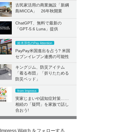
古民家活用の商業施設「新綱
島MICCA」 26年秋開業
ChatGPT、無料で最新の
「GPT-5.6 Luna」提供
鈴木淳也のPay Attention
PayPay米国進出を占う? 米国
セブンイレブン連携の可能性
キングジム、防災アイテム
「着る布団」「折りたためる
防災ベッド」
from Impress
実家じまいや認知症対策……
相続の「疑問」を家族で話し
合おう!
Impress Watch をフォローする