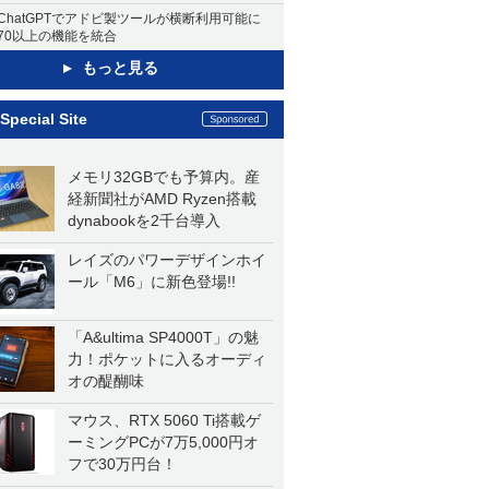
ChatGPTでアドビ製ツールが横断利用可能に
70以上の機能を統合
もっと見る
Special Site
メモリ32GBでも予算内。産
経新聞社がAMD Ryzen搭載
dynabookを2千台導入
レイズのパワーデザインホイ
ール「M6」に新色登場!!
「A&ultima SP4000T」の魅
力！ポケットに入るオーディ
オの醍醐味
マウス、RTX 5060 Ti搭載ゲ
ーミングPCが7万5,000円オ
フで30万円台！