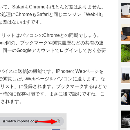
、SafariもChromeもほとんど差はありません。
の処理にChromeもSafariと同じエンジン「WebKit」
な差はないはずです。
きなメリットはパソコンのChromeとの同期でしょう。
Phone間の、ブックマークや閲覧履歴などの共有の連
同一のGoogleアカウントでログインしておく必要
イスに送信]の機能です。iPhoneでWebページを
で閲覧したいWebページをパソコンに送ります。な
グリスト」に登録されます。ブックマークするほどで
一時的に保存可能です。まさに後で読むですね。こ
期されます。