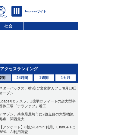
社会
アクセスランキング
時間
24時間
1週間
1カ月
スターバックス、横浜に“文化財カフェ”8月10日
オープン
SpaceXとテスラ、1億平方フィートの超大型半
導体工場「テラファブ」着工
アマゾン、兵庫県尼崎市に2拠点目の大型物流
拠点 関西最大
【アンケート】8割がGemini利用、ChatGPTは
68% AI利用調査