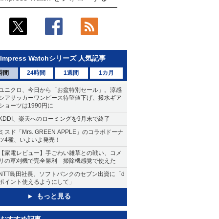
Impress Watchシリーズ 人気記事
時間
24時間
1週間
1カ月
ユニクロ、今日から「お盆特別セール」。涼感
シアサッカーワンピース待望値下げ、撥水ギア
ショーツは1990円に
KDDI、楽天へのローミングを9月末で終了
ミスド「Mrs. GREEN APPLE」のコラボドーナ
ツ4種、いよいよ発売！
【家電レビュー】手ごわい雑草との戦い、コメ
リの草刈機で完全勝利 掃除機感覚で使えた
NTT島田社長、ソフトバンクのセブン出資に「d
ポイント使えるようにして」
もっと見る