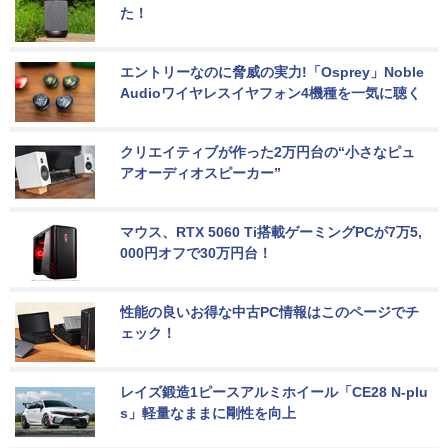
た！
エントリーなのに脅威の実力!「Osprey」Noble 
Audioワイヤレスイヤフォン4機種を一気に聴く
クリエイティブが作った2万円台の“小さなピュ
アオーディオスピーカー”
マウス、RTX 5060 Ti搭載ゲーミングPCが7万5,
000円オフで30万円台！
性能の良いお得な中古PC情報はこのページでチ
ェック！
レイズ鍛造1ピースアルミホイール「CE28 N-plu
s」軽量なままに剛性を向上