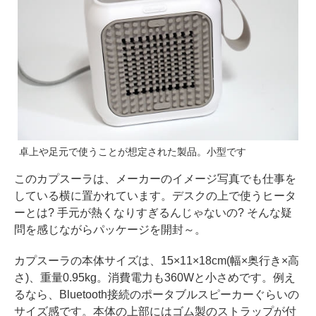
卓上や足元で使うことが想定された製品。小型です
このカプスーラは、メーカーのイメージ写真でも仕事を
している横に置かれています。デスクの上で使うヒータ
ーとは? 手元が熱くなりすぎるんじゃないの? そんな疑
問を感じながらパッケージを開封～。
カプスーラの本体サイズは、15×11×18cm(幅×奥行き×高
さ)、重量0.95kg。消費電力も360Wと小さめです。例え
るなら、Bluetooth接続のポータブルスピーカーぐらいの
サイズ感です。本体の上部にはゴム製のストラップが付