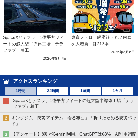
SpaceXとテスラ、1億平方フィ
東京メトロ、銀座線・丸ノ内線
ートの超大型半導体工場「テラ
を大増発　計212本
ファブ」着工
2026年8月6日
2026年8月7日
アクセスランキング
1時間
24時間
1週間
1カ月
SpaceXとテスラ、1億平方フィートの超大型半導体工場「テラ
ファブ」着工
キングジム、防災アイテム「着る布団」「折りたためる防災ベッ
ド」
【アンケート】8割がGemini利用、ChatGPTは68% AI利用調査