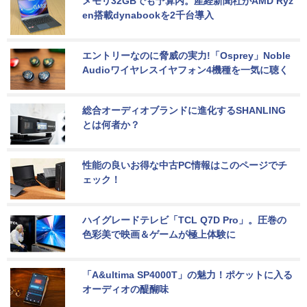
メモリ32GBでも予算内。産経新聞社がAMD Ryz
en搭載dynabookを2千台導入
エントリーなのに脅威の実力!「Osprey」Noble 
Audioワイヤレスイヤフォン4機種を一気に聴く
総合オーディオブランドに進化するSHANLING
とは何者か？
性能の良いお得な中古PC情報はこのページでチ
ェック！
ハイグレードテレビ「TCL Q7D Pro」。圧巻の
色彩美で映画＆ゲームが極上体験に
「A&ultima SP4000T」の魅力！ポケットに入る
オーディオの醍醐味