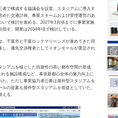
三者で構成する協議会を設置。スタジアムに導入す
含めた交通計画、事業スキームおよび管理運営のあ
いて検討を進める。2027年3月頃までに事業実施
指す。開業は2034年頃で検討している。
は、千葉市と千葉ロッテマリーンズが進めてきた同
集し、優先交渉権者としてイオンモールが選定され
タジアムを核とした回遊性の高い都市空間の形成
生まれる施設構成など、幕張新都心全体の魅力向上に
れた。ただし事業協力者公募は屋外型スタジアムを
ールの提案も屋外型スタジアムを前提としていた。
据える。