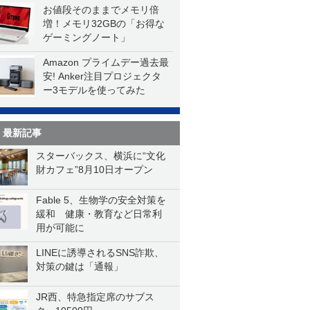
お値段そのままでメモリ倍
増！メモリ32GBの「お得な
ゲーミングノート」
Amazon プライムデー過去最
安! Anker注目プロジェクタ
ー3モデルを使ってみた
最新記事
スターバックス、横浜に“文化
財カフェ”8月10日オープン
Fable 5、生物学の安全対策を
緩和 健康・教育など日常利
用が可能に
LINEに誘導されるSNS詐欺、
対策の鍵は「通報」
JR西、特急指定席のサブス