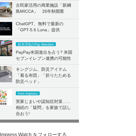
古民家活用の商業施設「新綱
島MICCA」 26年秋開業
ChatGPT、無料で最新の
「GPT-5.6 Luna」提供
鈴木淳也のPay Attention
PayPay米国進出を占う? 米国
セブンイレブン連携の可能性
キングジム、防災アイテム
「着る布団」「折りたためる
防災ベッド」
from Impress
実家じまいや認知症対策……
相続の「疑問」を家族で話し
合おう!
Impress Watch をフォローする