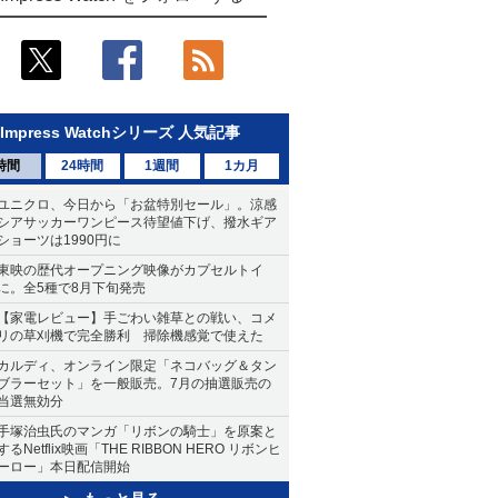
Impress Watchシリーズ 人気記事
時間
24時間
1週間
1カ月
ユニクロ、今日から「お盆特別セール」。涼感
シアサッカーワンピース待望値下げ、撥水ギア
ショーツは1990円に
東映の歴代オープニング映像がカプセルトイ
に。全5種で8月下旬発売
【家電レビュー】手ごわい雑草との戦い、コメ
リの草刈機で完全勝利 掃除機感覚で使えた
カルディ、オンライン限定「ネコバッグ＆タン
ブラーセット」を一般販売。7月の抽選販売の
当選無効分
手塚治虫氏のマンガ「リボンの騎士」を原案と
するNetflix映画「THE RIBBON HERO リボンヒ
ーロー」本日配信開始