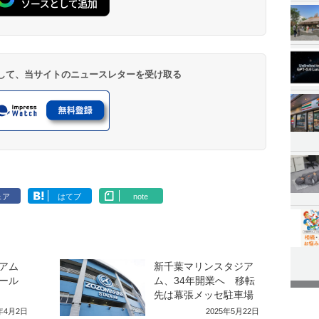
登録して、当サイトのニュースレターを受け取る
ェア
はてブ
note
アム
新千葉マリンスタジア
ール
ム、34年開業へ 移転
先は幕張メッセ駐車場
6年4月2日
2025年5月22日