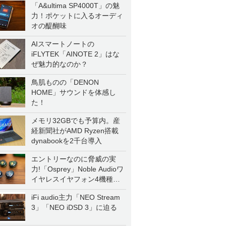
「A&ultima SP4000T」の魅
力！ポケットに入るオーディ
オの醍醐味
AIスマートノートの
iFLYTEK「AINOTE 2」はな
ぜ魅力的なのか？
鳥肌ものの「DENON
HOME」サウンドを体感し
た！
メモリ32GBでも予算内。産
経新聞社がAMD Ryzen搭載
dynabookを2千台導入
エントリーなのに脅威の実
力!「Osprey」Noble Audioワ
イヤレスイヤフォン4機種を
一気に聴く
iFi audio主力「NEO Stream
3」「NEO iDSD 3」に迫る