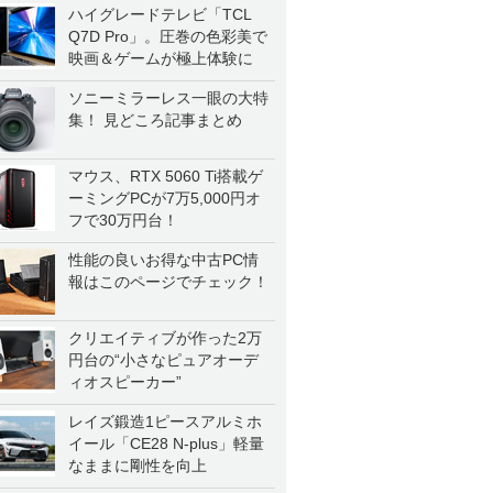
ハイグレードテレビ「TCL
Q7D Pro」。圧巻の色彩美で
映画＆ゲームが極上体験に
ソニーミラーレス一眼の大特
集！ 見どころ記事まとめ
マウス、RTX 5060 Ti搭載ゲ
ーミングPCが7万5,000円オ
フで30万円台！
性能の良いお得な中古PC情
報はこのページでチェック！
クリエイティブが作った2万
円台の“小さなピュアオーデ
ィオスピーカー”
レイズ鍛造1ピースアルミホ
イール「CE28 N-plus」軽量
なままに剛性を向上