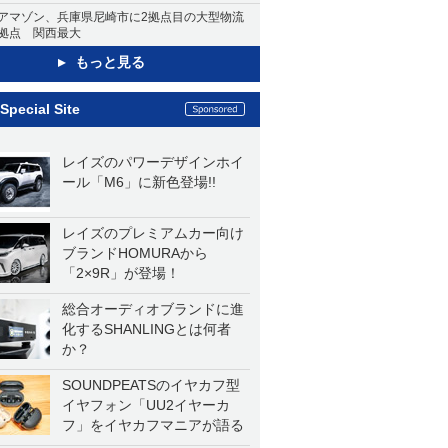
アマゾン、兵庫県尼崎市に2拠点目の大型物流
拠点 関西最大
もっと見る
Special Site
レイズのパワーデザインホイ
ール「M6」に新色登場!!
レイズのプレミアムカー向け
ブランドHOMURAから
「2×9R」が登場！
総合オーディオブランドに進
化するSHANLINGとは何者
か？
SOUNDPEATSのイヤカフ型
イヤフォン「UU2イヤーカ
フ」をイヤカフマニアが語る