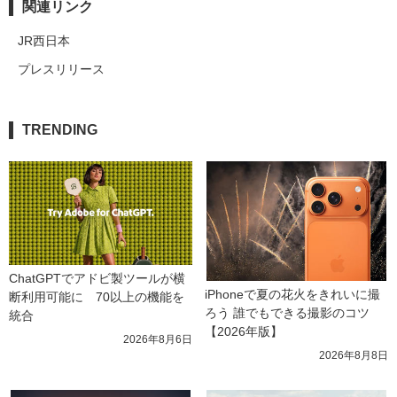
関連リンク
JR西日本
プレスリリース
TRENDING
ChatGPTでアドビ製ツールが横
iPhoneで夏の花火をきれいに撮
断利用可能に　70以上の機能を
ろう 誰でもできる撮影のコツ
統合
【2026年版】
2026年8月6日
2026年8月8日