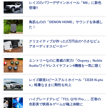
レイズのパワーデザインホイール「M6」に新色
登場!!
鳥肌ものの「DENON HOME」サウンドを体感し
た！
クリエイティブが作った2万円台の“小さなピュ
アオーディオスピーカー”
エントリーなのに脅威の実力!「Osprey」Noble 
Audioワイヤレスイヤフォン4機種を一気に聴く
レイズ鍛造1ピースアルミホイール「CE28 N-plu
s」軽量なままに剛性を向上
ハイグレードテレビ「TCL Q7D Pro」。圧巻の
色彩美で映画＆ゲームが極上体験に