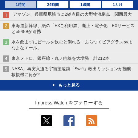
1時間
24時間
1週間
1カ月
アマゾン、兵庫県尼崎市に2拠点目の大型物流拠点 関西最大
東海道新幹線、紙の「EXご利用票」廃止・電子化 EXサービス
とe5489が連携
水を飲まずにビールを飲むと倒れる「ふらつくビアグラスbyよ
なよなエール」
東京メトロ、銀座線・丸ノ内線を大増発 計212本
NASA、再突入迫る宇宙望遠鏡「Swift」救出ミッションが難航
救援機に何が?
もっと見る
Impress Watch をフォローする