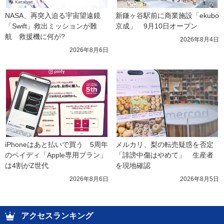
NASA、再突入迫る宇宙望遠鏡
新鎌ヶ谷駅前に商業施設「ekubo
「Swift」救出ミッションが難
京成」　9月10日オープン
航　救援機に何が?
2026年8月4日
2026年8月6日
iPhoneはあと払いで買う　5周年
メルカリ、梨の転売疑惑を否定
のペイディ「Apple専用プラン」
「誹謗中傷はやめて」　生産者
は4割がZ世代
を現地確認
2026年8月6日
2026年8月5日
アクセスランキング