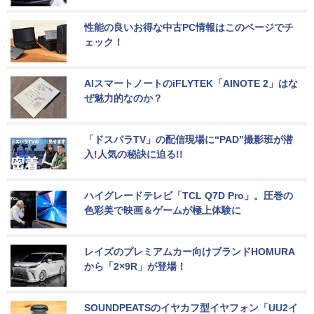
性能の良いお得な中古PC情報はこのページでチ
ェック！
AIスマートノートのiFLYTEK「AINOTE 2」はな
ぜ魅力的なのか？
「ドスパラTV」の配信現場に“PAD”撮影班が潜
入!人気の秘訣に迫る!!
ハイグレードテレビ「TCL Q7D Pro」。圧巻の
色彩美で映画＆ゲームが極上体験に
レイズのプレミアムカー向けブランドHOMURA
から「2×9R」が登場！
SOUNDPEATSのイヤカフ型イヤフォン「UU2イ