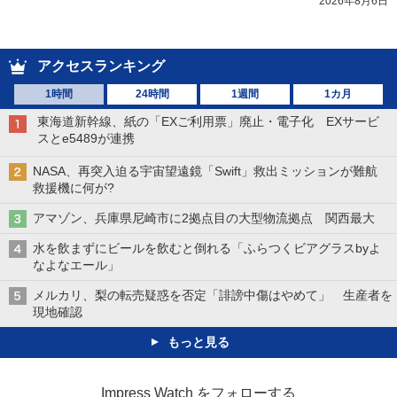
2026年8月6日
アクセスランキング
1時間
24時間
1週間
1カ月
東海道新幹線、紙の「EXご利用票」廃止・電子化 EXサービ
スとe5489が連携
NASA、再突入迫る宇宙望遠鏡「Swift」救出ミッションが難航
救援機に何が?
アマゾン、兵庫県尼崎市に2拠点目の大型物流拠点 関西最大
水を飲まずにビールを飲むと倒れる「ふらつくビアグラスbyよ
なよなエール」
メルカリ、梨の転売疑惑を否定「誹謗中傷はやめて」 生産者を
現地確認
もっと見る
Impress Watch をフォローする