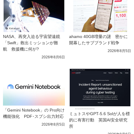
NASA、再突入迫る宇宙望遠鏡
ahamo 40GB増量の謎　密かに
「Swift」救出ミッションが難
開幕したサブブランド戦争
航　救援機に何が?
2026年8月5日
2026年8月6日
「Gemini Notebook」の Pro向け
ミュトスやGPT-5.6 Solが人を標
機能強化　PDF･スプシ出力対応
的に有害行動　英国AI安全研究
2026年8月5日
所